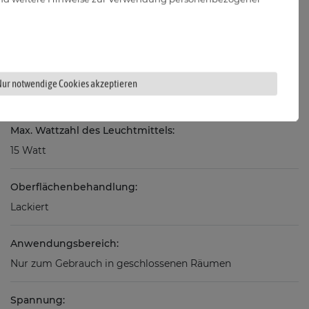
Fassung:
Nur notwendige Cookies akzeptieren
GU10
Max. Wattzahl des Leuchtmittels:
15 Watt
Oberflächenbehandlung:
Lackiert
Anwendungsbereich:
Nur zum Gebrauch in geschlossenen Räumen
Spannung: