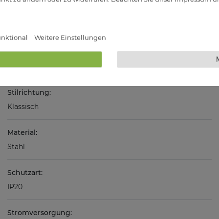
Technische Daten
nktional
Weitere Einstellungen
Farbe:
Weiß
Stilrichtung:
Klassisch
Material:
Stahl
Schutzart:
IP20
Stromversorgung: