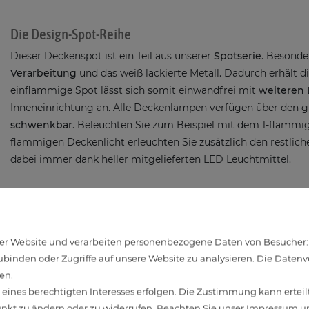
Die Design-Spot-Reihe
Dieser Deckenspot ist ein Teil aus unserer
Spotserie
. Besonde
Verarbeitung
und das weiß lackierte Metall. Dadurch erhält
einflammige Spot lässt sich somit einwandfrei mit
weiteren 
Inneneinrichtung an. Alle Deckenlampen verfügen über den 
schwenkbar
. Beleuchten Sie zum Beispiel mit dem 1-flamm
flammigen Deckenlicht erleuchten Sie zusätzlich den restlic
dabei immer dank heller mitgelieferten LED Leuchtmittel.
Genießen Sie das gemütliche warm weiße LED Licht
Mit dem mitgelieferten Leuchtmittel erzeugt der Spot eine
a
r Website und verarbeiten personenbezogene Daten von Besucher:inn
GU10 Fassung problemlos wechseln. Die bekannte Langlebigk
binden oder Zugriffe auf unsere Website zu analysieren. Die Datenver
selbstverständlich auch bei diesem LED Leuchtmittel vorhan
en.
Innenleuchte für
die richtige Stimmung
.
ines berechtigten Interesses erfolgen. Die Zustimmung kann erteilt
unkt zu ändern oder zu widerrufen. Beachten Sie unser
Impressum
un