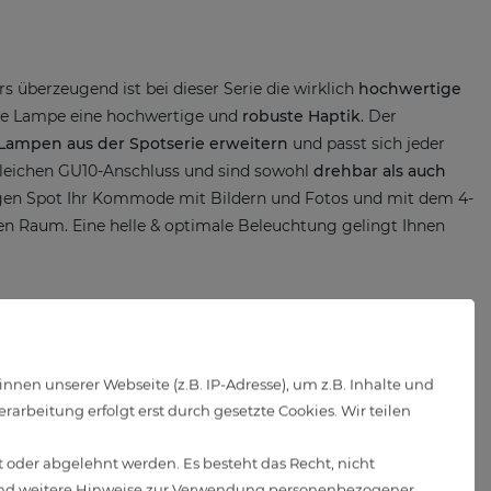
rs überzeugend ist bei dieser Serie die wirklich
hochwertige
 die Lampe eine hochwertige und
robuste Haptik
. Der
Lampen aus der Spotserie erweitern
und passt sich jeder
gleichen GU10-Anschluss und sind sowohl
drehbar als auch
igen Spot Ihr Kommode mit Bildern und Fotos und mit dem 4-
hen Raum. Eine helle & optimale Beleuchtung gelingt Ihnen
ngenehme Lichtfarbe
. Die LED Birne lässt sich an der
en unserer Webseite (z.B. IP-Adresse), um z.B. Inhalte und
eit von stromsparenden LED Leuchtmitteln ist
arbeitung erfolgt erst durch gesetzte Cookies. Wir teilen
den. Dank der gemütlich warmweißen Leuchtfarbe sorgt die
 oder abgelehnt werden. Es besteht das Recht, nicht
d weitere Hinweise zur Verwendung personenbezogener