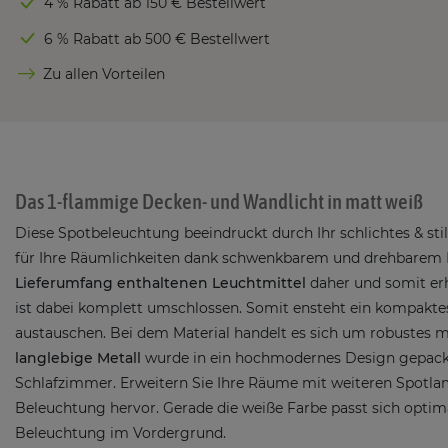
4 % Rabatt ab 150 € Bestellwert
6 % Rabatt ab 500 € Bestellwert
Zu allen Vorteilen
Das 1-flammige Decken- und Wandlicht in matt weiß
Diese Spotbeleuchtung beeindruckt durch Ihr schlichtes & sti
für Ihre Räumlichkeiten dank schwenkbarem und drehbarem
Lieferumfang enthaltenen Leuchtmittel
daher und somit erh
ist dabei komplett umschlossen. Somit ensteht ein kompaktes
austauschen. Bei dem Material handelt es sich um robustes m
langlebige Metall
wurde in ein hochmodernes Design gepack
Schlafzimmer. Erweitern Sie Ihre Räume mit weiteren Spotla
Beleuchtung hervor. Gerade die weiße Farbe passt sich optima
Beleuchtung im Vordergrund.