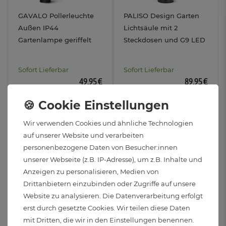
GAVALO Pollerleuchte
PALISO Design Garten
Außen IP44
Lichtsäule mit 2
Gartenlampe geriffelt
Steckdosen und G9 LED
inkl. ED G9 Birne 3W
Lampe 3W warmweiß
warmweiß
Sofort Lieferbar
Sofort Lieferbar
49,95 €
89,95 €
3W
3W
Wir verwenden Cookies und ähnliche Technologien
auf unserer Website und verarbeiten
personenbezogene Daten von Besucher:innen
unserer Webseite (z.B. IP-Adresse), um z.B. Inhalte und
Anzeigen zu personalisieren, Medien von
Drittanbietern einzubinden oder Zugriffe auf unsere
Website zu analysieren. Die Datenverarbeitung erfolgt
erst durch gesetzte Cookies. Wir teilen diese Daten
mit Dritten, die wir in den Einstellungen benennen.