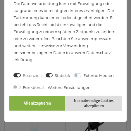
Die Datenverarbeitung kann mit Einwilligung oder
aufgrund eines berechtigten Interesses erfolgen. Die
Zustimmung kann erteilt oder abgelehnt werden. Es
VARDA Garten
VARDA schwarze
besteht das Recht, nicht einzuwilligen und die
Pollerleuchte inkl. LED
Wegeleuchte inkl.
Einwilligung zu einem späteren Zeitpunkt zu ändern
Birne E27 Vintage
Smarthome LED E27
oder zu widerrufen. Beachten Sie unser
Impressum
Filament extra
Birne WLAN dim
und weitere Hinweise zur Verwendung
warmweiß 3W
warmweiß bis kaltweiß
personenbezogener Daten in unserer
Daten­schutz­
Aktuell nicht lieferbar
Aktuell nicht lieferbar
erklärung
.
49,33 €
59,95 €
3W
5W
Essenziell
Statistik
Externe Medien
Funktional
Weitere Einstellungen
Nur notwendige Cookies
Alle akzeptieren
akzeptieren