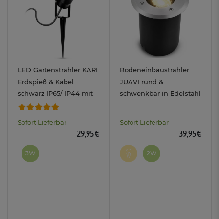
LED Gartenstrahler KARI
Bodeneinbaustrahler
Erdspieß & Kabel
JUAVI rund &
schwarz IP65/ IP44 mit
schwenkbar in Edelstahl
GU10 3W drei
IP67 inkl. GU10 LED 2W
einstellbaren
warmweiß 230V
Sofort Lieferbar
Sofort Lieferbar
Lichtfarben 3CCT 230V
29,95 €
39,95 €
3W
2W