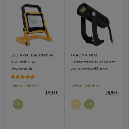
LED Akku Baustrahler
TARONA Mini
10W mit USB
Gartenstrahler schwarz
Powerbank -
2W warmweiß IP65
Arbeitsleuchte mit 4400
Verandaspot
mAh und Wasserschutz
Terrassenleuchte
Sofort Lieferbar
Sofort Lieferbar
IP54
19,33 €
24,95 €
10W
2W