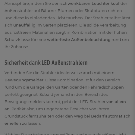
Atmosphäre, indem Sie den
schwenkbaren Leuchtenkopf
der
Außenstrahler auf Bäume, Blumen oder Skulpturen richten
und diese in einladendes Licht tauchen. Der Strahler selbst lässt
sich
unauffällig
im Garten platzieren. Die solide Verarbeitung
aus rostfreien Materialien sorgt in Kombination mit der hohen
Schutzklasse für eine
wetterfeste Außenbeleuchtung
rund um
Ihr Zuhause.
Sicherheit dank LED-Außenstrahlern
Verbinden Sie die Strahler idealerweise auch mit einem
Bewegungsmelder
. Diese Kombination ist für den Bereich
rund um die Garage, den Garten oder den Fahrradschuppen
perfekt geeignet. Sobald jemand in den Bereich des
Bewegungsmelders kommt, geht der LED-Strahler
von allein
an
. Perfekt also, um ungebetene Besucher von Ihrem
Grundstück fernzuhalten oder den Weg bei Bedarf
automatisch
erhellen
zu lassen.
Wählen Sie zwischen warmweißem und neutralweißem Licht