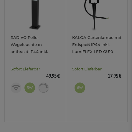
RADIVO Poller
KALOA Gartenlampe mit
Wegeleuchte in
Erdspieß IP44 inkl.
anthrazit IP44 inkl.
LumiFLEX LED GU10
Smarte WLAN Filament
Licht 6W mit drei
LED E14 CCT
Lichtfarben
Sofort Lieferbar
Sofort Lieferbar
49,95 €
17,95 €
5W
6W