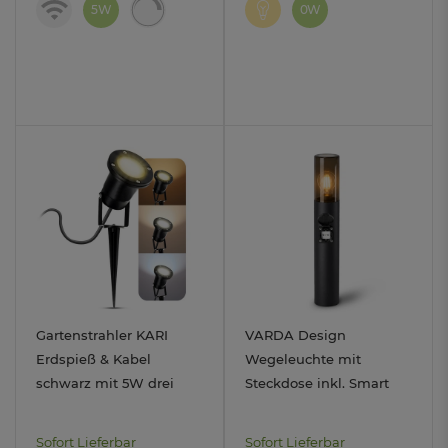
5W
0W
Gartenstrahler KARI
VARDA Design
Erdspieß & Kabel
Wegeleuchte mit
schwarz mit 5W drei
Steckdose inkl. Smart
Lichtfarben GU10 230V
LED E27 Lampe WLAN
IP65 / IP44
dimmbar Weißtöne
Sofort Lieferbar
Sofort Lieferbar