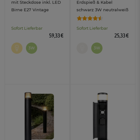
mit Steckdose inkl. LED
Erdspieß & Kabel
Birne E27 Vintage
schwarz 3W neutralweiß
Filament extra
GU10 230V IP65 / IP44
warmweiß 3W
Sofort Lieferbar
Sofort Lieferbar
59,33 €
25,33 €
3W
3W