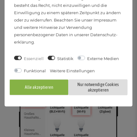
besteht das Recht, nicht einzuwilligen und die
Nach der Registrierung sehen Sie folgendes Bild – Klicken
Einwilligung zu einem späteren Zeitpunkt zu ändern
Sie auf "Ich habs" und dann oben rechts auf das Plus-
oder zu widerrufen. Beachten Sie unser
Impressum
und weitere Hinweise zur Verwendung
Symbol.
personenbezogener Daten in unserer
Daten­schutz­
erklärung
.
Essenziell
Statistik
Externe Medien
Funktional
Weitere Einstellungen
Nur notwendige Cookies
Alle akzeptieren
akzeptieren