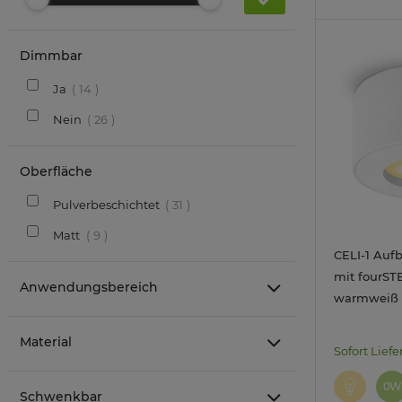
Dimmbar
Ja
14
Nein
26
Oberfläche
Pulverbeschichtet
31
Matt
9
CELI-1 Auf
mit fourS
Anwendungsbereich
warmweiß 2
Abstrahlwi
Material
Sofort Liefe
0W
Schwenkbar