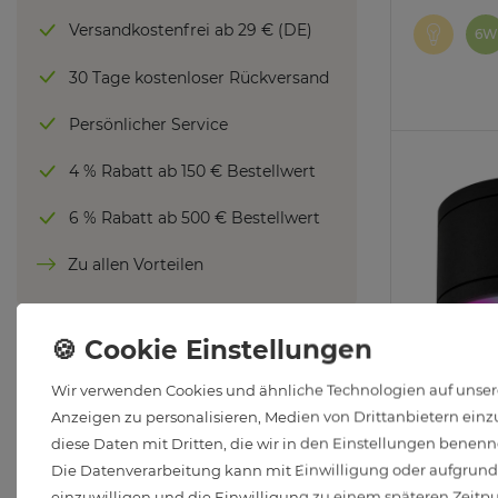
Versandkostenfrei ab 29 € (DE)
6W
30 Tage kostenloser Rückversand
Persönlicher Service
4 % Rabatt ab 150 € Bestellwert
6 % Rabatt ab 500 € Bestellwert
Zu allen Vorteilen
LED Kaufberatung
Wir verwenden Cookies und ähnliche Technologien auf unsere
Anzeigen zu personalisieren, Medien von Drittanbietern einzu
CELI-WX B
diese Daten mit Dritten, die wir in den Einstellungen benenn
Wieviel Lumen pro m²?
flach IP44 
Die Datenverarbeitung kann mit Einwilligung oder aufgrund e
Smart WLA
einzuwilligen und die Einwilligung zu einem späteren Zeitp