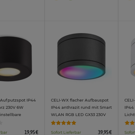
 Aufputzspot IP44
CELI-WX flacher Aufbauspot
CELI
arz 230V 6W
IP44 anthrazit rund mit Smart
IP44 
nstellbare
WLAN RGB LED GX53 230V
Licht
warm / neutral /
GX53
19,95 €
39,95 €
rbar
Sofort Lieferbar
Sofor