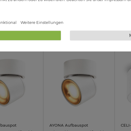
Abstrahlwinkel
39,95 €
19,95 €
rbar
Sofort Lieferbar
Sofor
nktional
Weitere Einstellungen
4W
bauspot
AYONA Aufbauspot
CELI