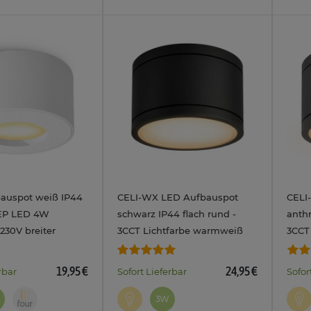
bauspot weiß IP44
CELI-WX LED Aufbauspot
CELI
TEP LED 4W
schwarz IP44 flach rund -
anthr
30V breiter
3CCT Lichtfarbe warmweiß
3CCT
nkel
neutralweiß kaltweiß 230V
neut
3W
19,95 €
24,95 €
rbar
Sofort Lieferbar
Sofor
3W