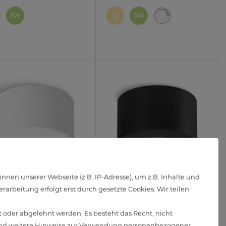
3W
0W
en unserer Webseite (z.B. IP-Adresse), um z.B. Inhalte und
arbeitung erfolgt erst durch gesetzte Cookies. Wir teilen
-1 Aufbauspot für Bad &
CELI-1 Aufputz Spot für Bad &
n IP44 in weiß mit LED
Außen IP44 schwarz mit LED
 oder abgelehnt werden. Es besteht das Recht, nicht
l 4W neutralweiß 230V
Modul 4W neutralweiß 230V
d weitere Hinweise zur Verwendung personenbezogener