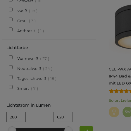
Schwarz
18
Weiß
18
Grau
3
Anthrazit
1
Lichtfarbe
Warmweiß
27
Neutralweiß
24
CELI-WX Au
IP44 Bad &
Tageslichtweiß
18
mit LED G
Smart
7
LumiFLEX L
neutral / ka
Sofort Liefe
Lichtstrom in Lumen
5W