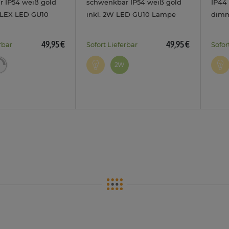
 IP54 weiß gold
schwenkbar IP54 weiß gold
IP44
FLEX LED GU10
inkl. 2W LED GU10 Lampe
dimm
mbar 6W 3
Deckenlampe warmweiß
Licht
warm
49,95 €
49,95 €
rbar
Sofort Lieferbar
Sofor
2W