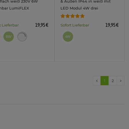
 flach weiß 230V 6W
& Außen IP44 in weiß mit
bar LumiFLEX
LED Modul 4W drei
farben
einstellbaren Lichtfarben
/neutral/tageslicht
3CCT 240V
19,95 €
19,95 €
t Lieferbar
Sofort Lieferbar
6W
4W
1
2