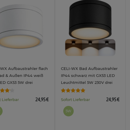
-WX Aufbaustrahler flach
CELI-WX Bad Aufbaustrahler
Bad & Außen IP44 weiß
IP44 schwarz mit GX53 LED
LED GX53 5W drei
Leuchtmittel 5W 230V drei
ellbaren Lichtfarben
einstellbaren Lichtfarben
 230V
3CCT
24,95 €
24,95 €
t Lieferbar
Sofort Lieferbar
W
5W