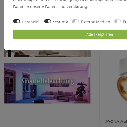
230V
Daten in unserer
Daten­schutz­erklärung
.
Sofort Liefe
Essenziell
Statistik
Externe Medien
Fu
6W
Einbaustrahler Konfigurator
Alle akzeptieren
Smarte Beleuchtung
AYONA Auf