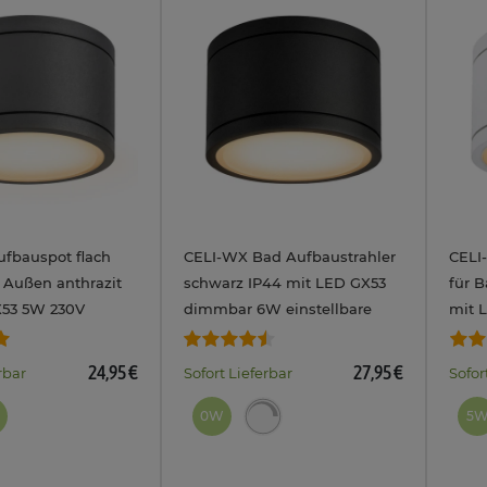
fbauspot flach
CELI-WX Bad Aufbaustrahler
CELI
 Außen anthrazit
schwarz IP44 mit LED GX53
für 
X53 5W 230V
dimmbar 6W einstellbare
mit 
ichtfarbe warm /
Lichtfarbe 3CCT 230V
einst
lt
3CCT
24,95 €
27,95 €
rbar
Sofort Lieferbar
Sofor
0W
5