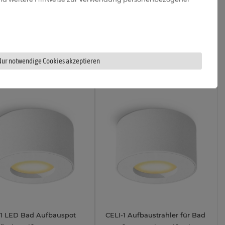
14,33 €
14,33 €
t Lieferbar
Sofort Lieferbar
0W
0W
Nur notwendige Cookies akzeptieren
-1 LED Bad Aufbauspot
CELI-1 Aufbaustrahler für Bad