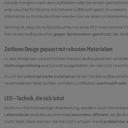
Gerade morgens nach dem Aufstehen oder bei einem gemütlichen
jede Leuchte für Räume mit höherer Luftfeuchtigkeit. In unsere
Alternative zu Einbauleuchten werden Sie vor allem in Mietwohnu
Wichtig ist, dass die Aufputzleuchte mit einer IP (= International
hier ist die Aufbauleuchte
gegen Spritzwasser geschützt
. Bei di
Zeitloses Design gepaart mit robusten Materialien
In den modernen und schlichten Decken Aufbaustrahlern sind
la
Dichtungsrichtung
aus Gummi ausgestattet, der das LED Leuchtmit
Durch die
unkomplizierte Installation
ist der Deckenaufbaustrahl
verschiedenen Watt-Zahlen und den Lichtfarben
warmweiß oder 
LED – Technik, die sich lohnt
Nicht nur die hochwertige Verarbeitung, sondern auch die verbau
Lebensdauer
sind die Leuchtmittel
besonders effizient
, da der E
mehr Watt, dann können Sie die LED-Lampen meist
problemlos 