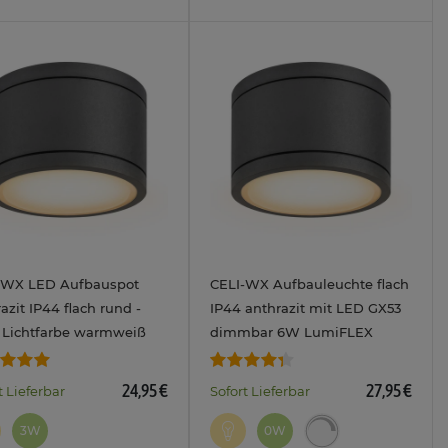
-WX LED Aufbauspot
CELI-WX Aufbauleuchte flach
azit IP44 flach rund -
IP44 anthrazit mit LED GX53
 Lichtfarbe warmweiß
dimmbar 6W LumiFLEX
ralweiß kaltweiß 3W
Lichtfarbe warm / neutral /
kalt 230V
24,95 €
27,95 €
t Lieferbar
Sofort Lieferbar
3W
0W