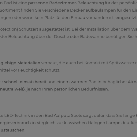
 Bad ist eine
passende Badezimmer-Beleuchtung
für das persönl
m Sortiment finden Sie verschiedene Deckenaufbaulampen für den E
ngen oder wenn kein Platz für den Einbau vorhanden ist, eingesetzt
 Protection) Schutzart ausgestattet ist. Bei der Installation über de
rekter Beleuchtung über der Dusche oder Badewanne benötigen Sie 
nglebige Materialien
verbaut, die auch bei Kontakt mit Spritzwasser 
tel vor Feuchtigkeit schützt.
er
schnell einsatzbereit
und einem warmen Bad in behaglicher Atmos
neutralweiß
, je nach Ihren persönlichen Bedürfnissen.
te LED-Technik in den Bad Aufputz Spots sorgt dafür, dass Sie lan
nergieverbrauch in Vergleich zur klassischen Halogen Lampe deutlich
austauschen
.