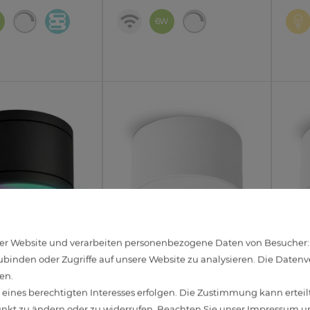
6W
r Website und verarbeiten personenbezogene Daten von Besucher:inn
binden oder Zugriffe auf unsere Website zu analysieren. Die Datenver
ad Aufbauspot
Aufbauleuchte CELI-1 weiß
CELI
en.
schwarz rund inkl.
flach IP44 mit LED fourSTEP
Auße
ines berechtigten Interesses erfolgen. Die Zustimmung kann erteilt
N RGB LED GX53
4W neutralweiß breiter
Modu
unkt zu ändern oder zu widerrufen. Beachten Sie unser
Impressum
un