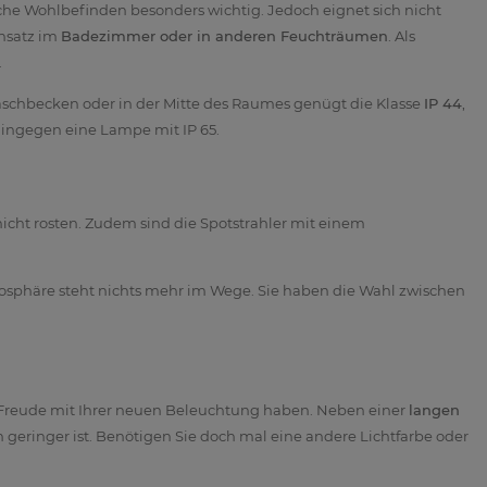
iche Wohlbefinden besonders wichtig. Jedoch eignet sich nicht
insatz im
Badezimmer oder in anderen Feuchträumen
. Als
.
m Waschbecken oder in der Mitte des Raumes genügt die Klasse
IP 44
,
hingegen eine Lampe mit IP 65.
nicht rosten. Zudem sind die Spotstrahler mit einem
phäre steht nichts mehr im Wege. Sie haben die Wahl zwischen
ge Freude mit Ihrer neuen Beleuchtung haben. Neben einer
langen
 geringer ist. Benötigen Sie doch mal eine andere Lichtfarbe oder