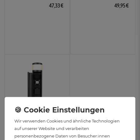
47,33 €
49,95 €
PALISO Design Garten
Wir verwenden Cookies und ähnliche Technologien
Lichtsäule mit 2
auf unserer Website und verarbeiten
Steckdosen und G9 LED
personenbezogene Daten von Besucher:innen