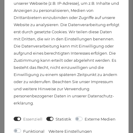
Lampe 3W warmweiß
unserer Webseite (z.B. IP-Adresse), um z.B. Inhalte und
Anzeigen zu personalisieren, Medien von
Sofort Lieferbar
Drittanbietern einzubinden oder Zugriffe auf unsere
89,95 €
Website zu analysieren. Die Datenverarbeitung erfolgt
3W
erst durch gesetzte Cookies. Wir teilen diese Daten
mit Dritten, die wir in den Einstellungen benennen.
Die Datenverarbeitung kann mit Einwilligung oder
aufgrund eines berechtigten Interesses erfolgen. Die
Zustimmung kann erteilt oder abgelehnt werden. Es
besteht das Recht, nicht einzuwilligen und die
Einwilligung zu einem späteren Zeitpunkt zu ändern
oder zu widerrufen. Beachten Sie unser
Impressum
und weitere Hinweise zur Verwendung
personenbezogener Daten in unserer
Daten­schutz­
erklärung
.
Zuverlässige Stromversorgung – auch im Freien
Essenziell
Statistik
Externe Medien
Zum Anschluss von Beleuchtungen im Außenbereich wie dem
Garten oder der Terrasse ist eine
ausreichende
Funktional
Weitere Einstellungen