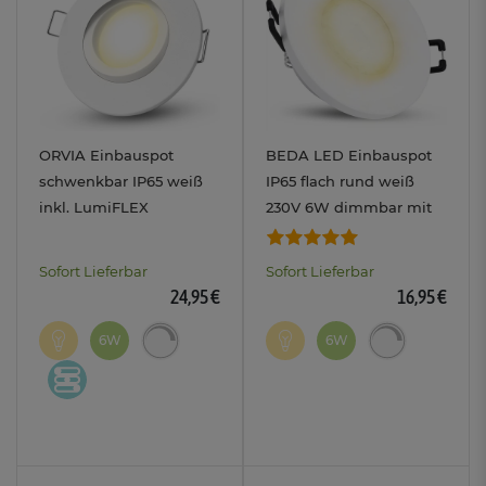
ORVIA Einbauspot
BEDA LED Einbauspot
schwenkbar IP65 weiß
IP65 flach rund weiß
inkl. LumiFLEX
230V 6W dimmbar mit
dimmbar 6W Modul 3in1
LumiFLEX Lichtfarbe
Lichtfarben warm
warm/neutral/kalt
Sofort Lieferbar
Sofort Lieferbar
neutral kalt
24,95 €
16,95 €
6W
6W