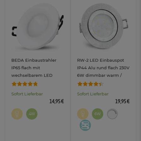
BEDA Einbaustrahler
RW-2 LED Einbauspot
IP65 flach mit
IP44 Alu rund flach 230V
wechselbarem LED
6W dimmbar warm /
Modul 230V LumiFLEX
neutral / tageslicht
4W in warmweiß +
Sofort Lieferbar
Sofort Lieferbar
neutralweiß + tageslicht
14,95 €
19,95 €
rund
4W
6W