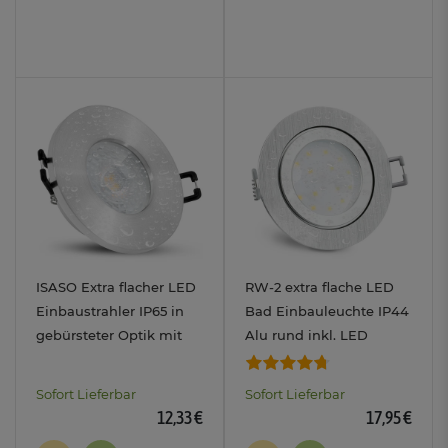
ISASO Extra flacher LED
RW-2 extra flache LED
Einbaustrahler IP65 in
Bad Einbauleuchte IP44
gebürsteter Optik mit
Alu rund inkl. LED
LED 5W warmweiß 230V
Modul 230V 4W
LumiFLEX Lichtfarbe
Sofort Lieferbar
Sofort Lieferbar
warm / neutral / kalt
12,33 €
17,95 €