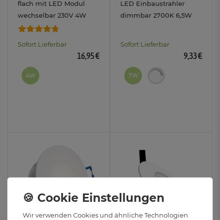
flach mit LED Modul
LED Einbaustrahler
wechselbar 230V 4W
dimmbar 2700K 6,5W
drei einstellbaren
230V Bad & Außen IP44
Lichtfarben 3CCT in
Sofort Lieferbar
Sofort Lieferbar
gebürstet rund
16,95 €
9,33 €
4W
7W
Wir verwenden Cookies und ähnliche Technologien