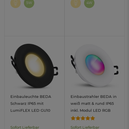
5W
4W
Einbauleuchte BEDA
Einbaustrahler BEDA in
Schwarz IP65 mit
weiß matt & rund IP65
LumiFLEX LED GU10
inkl. Modul LED RGB
dimmbar 6W mit drei
WLAN dim
Lichtmodi 3CCT
Sofort Lieferbar
Sofort Lieferbar