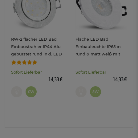
RW-2 flacher LED Bad
Flache LED Bad
Einbaustrahler IP44 Alu
Einbauleuchte IP65 in
gebürstet rund inkl. LED
rund & matt weiß mit
Modul 230V 4W
LED 4W neutralweiß
neutralweiß
230V
Sofort Lieferbar
Sofort Lieferbar
14,33 €
14,33 €
0W
5W