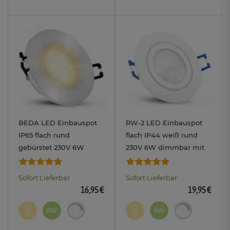
BEDA LED Einbauspot
RW-2 LED Einbauspot
IP65 flach rund
flach IP44 weiß rund
gebürstet 230V 6W
230V 6W dimmbar mit
dimmbar mit LumiFLEX
3CCT
warm/neutral/kalt
warm/neutral/tageslicht
Sofort Lieferbar
Sofort Lieferbar
16,95 €
19,95 €
6W
6W