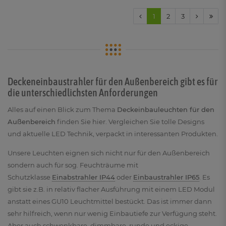
1
2
3
Deckeneinbaustrahler für den Außenbereich gibt es für
die unterschiedlichsten Anforderungen
Alles auf einen Blick zum Thema
Deckeinbauleuchten für den
Außenbereich
finden Sie hier. Vergleichen Sie tolle Designs
und aktuelle LED Technik, verpackt in interessanten Produkten.
Unsere Leuchten eignen sich nicht nur für den Außenbereich
sondern auch für sog. Feuchträume mit
Schutzklasse
Einabstrahler IP44
oder
Einbaustrahler IP65
. Es
gibt sie z.B. in relativ flacher Ausführung mit einem LED Modul
anstatt eines GU10 Leuchtmittel bestückt. Das ist immer dann
sehr hilfreich, wenn nur wenig Einbautiefe zur Verfügung steht.
Aber auch schwenkbare, dimmbare, runde und eckige