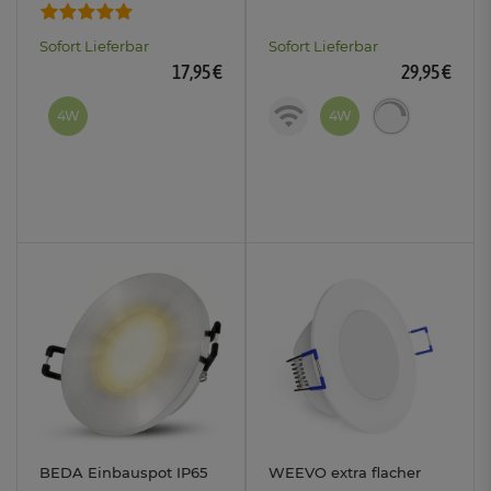
LED Modul 4W drei
Smart RGB WLAN LED
einstellbaren
Modul
Sofort Lieferbar
Sofort Lieferbar
Lichtfarben 3CCT 230V
17,95 €
29,95 €
4W
4W
BEDA Einbauspot IP65
WEEVO extra flacher