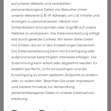
auf unserer Website und verarbeiten
WEEVO extra flache LED
CERBUS LED
personenbezogene Daten von Besucher:innen
Einbauleuchte
Einbaustrahler Bad IP65
unserer Webseite (z.B. IP-Adresse), um z.B. Inhalte und
Einbauspot 4000K 5W
flach 230V dimmbar 4W
Anzeigen zu personalisieren, Medien von
230V Bad & Außen IP44
mit drei einstellbaren
Drittanbietern einzubinden oder Zugriffe auf unsere
Lichtfarben 3CCT
Website zu analysieren. Die Datenverarbeitung erfolgt
Sofort Lieferbar
Sofort Lieferbar
erst durch gesetzte Cookies. Wir teilen diese Daten
8,33 €
7,95 €
mit Dritten, die wir in den Einstellungen benennen.
5W
6W
Die Datenverarbeitung kann mit Einwilligung oder
aufgrund eines berechtigten Interesses erfolgen. Die
Zustimmung kann erteilt oder abgelehnt werden. Es
besteht das Recht, nicht einzuwilligen und die
Einwilligung zu einem späteren Zeitpunkt zu ändern
oder zu widerrufen. Beachten Sie unser
Impressum
und weitere Hinweise zur Verwendung
personenbezogener Daten in unserer
Daten­schutz­
erklärung
.