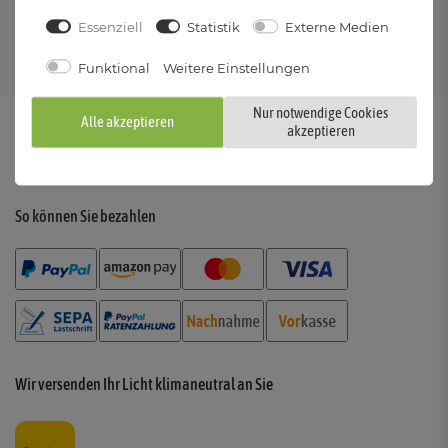
Kostenloser Versand
RÜCKVERSAND
Essenziell
Statistik
Externe Medien
innerhalb DE ab 29 €
30 Tage Rückgaberecht
Funktional
Weitere Einstellungen
mit kostenlosem Rückversand
Nur notwendige Cookies
Alle akzeptieren
akzeptieren
So können Sie bezahlen
Wir versenden Ihr Licht klimaneutral an Sie