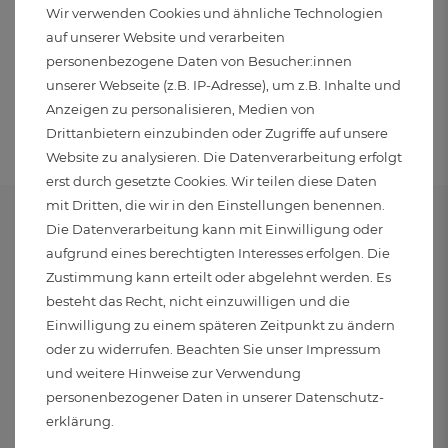
Muss ich die Rücksendekosten selbst tragen?
Wir verwenden Cookies und ähnliche Technologien
auf unserer Website und verarbeiten
personenbezogene Daten von Besucher:innen
Wie kann ich einen Artikel umtauschen oder
unserer Webseite (z.B. IP-Adresse), um z.B. Inhalte und
zurückschicken?
Anzeigen zu personalisieren, Medien von
Drittanbietern einzubinden oder Zugriffe auf unsere
Website zu analysieren. Die Datenverarbeitung erfolgt
erst durch gesetzte Cookies. Wir teilen diese Daten
mit Dritten, die wir in den Einstellungen benennen.
Die Datenverarbeitung kann mit Einwilligung oder
aufgrund eines berechtigten Interesses erfolgen. Die
RABATT
VERSAND
Zustimmung kann erteilt oder abgelehnt werden. Es
besteht das Recht, nicht einzuwilligen und die
4 % Rabatt ab 150 €
Versand innerhalb
Einwilligung zu einem späteren Zeitpunkt zu ändern
6 % Rabatt ab 500 €
von 24 Stunden (Mo-Fr)
oder zu widerrufen. Beachten Sie unser
Impressum
und weitere Hinweise zur Verwendung
personenbezogener Daten in unserer
Daten­schutz­
erklärung
.
VERSANDKOSTENFREI
KOSTENLOSER