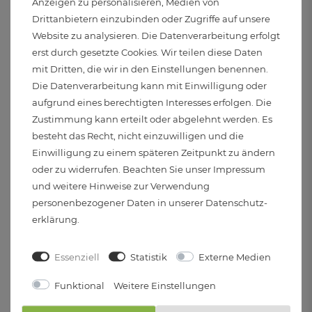
Anzeigen zu personalisieren, Medien von
Am Krozinger Weg 4, 79189 Bad Krozingen,
Drittanbietern einzubinden oder Zugriffe auf unsere
Deutschland
Website zu analysieren. Die Datenverarbeitung erfolgt
Kontakt: service@ssc-luxon.de
erst durch gesetzte Cookies. Wir teilen diese Daten
mit Dritten, die wir in den Einstellungen benennen.
Die Datenverarbeitung kann mit Einwilligung oder
(0)
Kundenrezensionen
aufgrund eines berechtigten Interesses erfolgen. Die
Zustimmung kann erteilt oder abgelehnt werden. Es
besteht das Recht, nicht einzuwilligen und die
5
0
Einwilligung zu einem späteren Zeitpunkt zu ändern
oder zu widerrufen. Beachten Sie unser
Impressum
4
0
und weitere Hinweise zur Verwendung
3
0
personenbezogener Daten in unserer
Daten­schutz­
erklärung
.
2
0
1
0
Essenziell
Statistik
Externe Medien
Funktional
Weitere Einstellungen