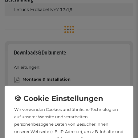
1 Stück Erdkabel
NYY-J 3x1,5
Downloads & Dokumente
Anleitungen:
Montage & Installation
Produktinformationen & Sicherheitshinweise:
Sicherheits-Datenblatt
Wir verwenden Cookies und ähnliche Technologien
auf unserer Website und verarbeiten
Angaben zur Produktsicherheit & Hersteller:
personenbezogene Daten von Besucher:innen
unserer Webseite (z.B. IP-Adresse), um z.B. Inhalte und
SSC-LUXon GmbH