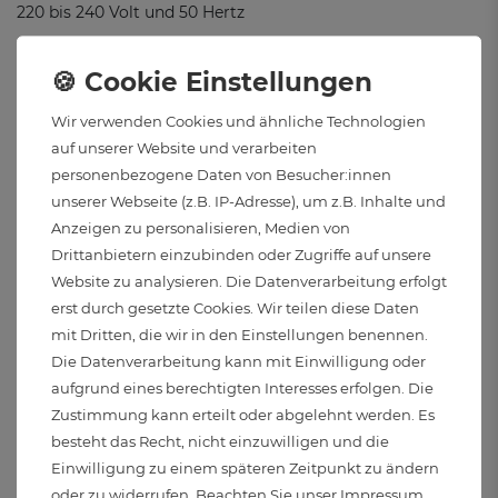
220 bis 240 Volt und 50 Hertz
Elektr. Schutzklasse:
I
Wir verwenden Cookies und ähnliche Technologien
auf unserer Website und verarbeiten
Abstrahlwinkel:
personenbezogene Daten von Besucher:innen
360°
unserer Webseite (z.B. IP-Adresse), um z.B. Inhalte und
Anzeigen zu personalisieren, Medien von
Leistung (Pon):
Drittanbietern einzubinden oder Zugriffe auf unsere
Website zu analysieren. Die Datenverarbeitung erfolgt
2.7 Watt
erst durch gesetzte Cookies. Wir teilen diese Daten
mit Dritten, die wir in den Einstellungen benennen.
Farbwiedergabeindex (CRI):
Die Datenverarbeitung kann mit Einwilligung oder
84
aufgrund eines berechtigten Interesses erfolgen. Die
Zustimmung kann erteilt oder abgelehnt werden. Es
Gewichteter Verbrauch:
besteht das Recht, nicht einzuwilligen und die
3 kWh/1000h
Einwilligung zu einem späteren Zeitpunkt zu ändern
oder zu widerrufen. Beachten Sie unser
Impressum