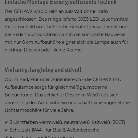
Einfache Montage & energieeffiziente Technik
Der CELI-WX wird direkt an
230 Volt ohne Trafo
angeschlossen. Das mitgelieferte GX53 LED-Leuchtmittel
mit umschaltbarer Lichtfarbe ist sofort einsatzbereit und
bei Bedarf austauschbar. Durch die kompakte Bauweise
mit nur 6 cm Aufbauhöhe eignet sich die Lampe auch für
niedrige Decken oder kleine Räume.
Vielseitig, langlebig und stilvoll
Ob im Bad, Flur oder Außenbereich - die CELI-WX LED
Aufbaulampe sorgt für gleichmäßige, moderne
Beleuchtung. Das schlichte Design in Weiß fügt sich
dezent in jedes Ambiente ein und schafft eine angenehme
Lichtatmosphäre für viele Jahre.
✔ 3 Lichtfarben warmweiß, neutralweiß, kaltweiß (3CCT)
✔ Schutzart IP44 - für Bad & Außenbereiche
✔ Extra flach - nur 60 mm Höhe