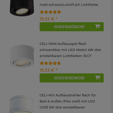
matt schwarzLumiFLEX Lichtfarbe
warm / neutral / kalt
19,33 € *
IN DEN WARENKORB
CELI-1WM Aufbauspot flach
schwenkbar mit LED Modul 4W drei
einstellbaren Lichtfarben 3CCT
Deckenspot weiß 230V
19,33 € *
IN DEN WARENKORB
CELI-WX Aufbaustrahler flach für
Bad & Außen IP44 weiß mit LED
GX53 5W drei einstellbaren