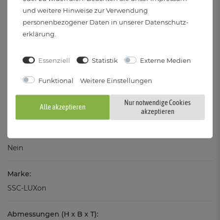
und weitere Hinweise zur Verwendung
Vergleichswert:
personenbezogener Daten in unserer
Daten­schutz­
ca. 30 Watt Halogen
erklärung
.
Lichtstrom:
Essenziell
Statistik
Externe Medien
310 Lumen in 120°
Funktional
Weitere Einstellungen
Lichtfarbe:
Nur notwendige Cookies
Alle akzeptieren
2700 - 4000 - 6500 Kelvin - Warmweiß bis Tageslicht
akzeptieren
Dimmbar:
Nein
Marke:
SSC-LUXon
Abmessungen (H x B x T):