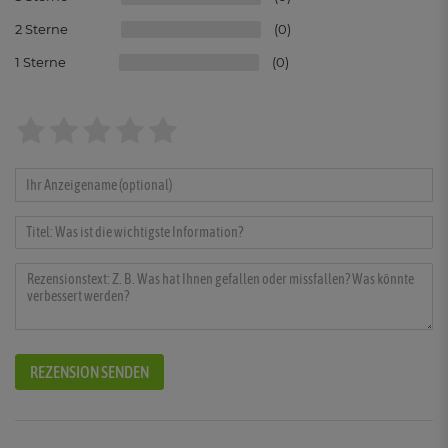
2
0
1
0
REZENSION SENDEN