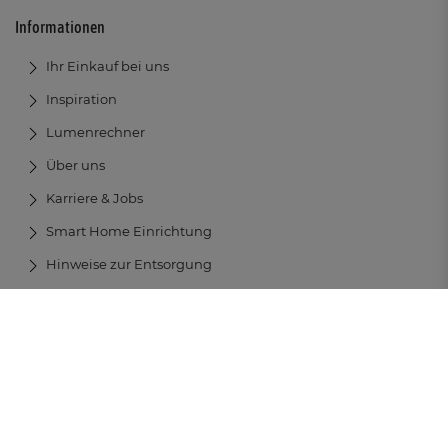
Informationen
Ihr Einkauf bei uns
Inspiration
Lumenrechner
Über uns
Karriere & Jobs
Smart Home Einrichtung
Hinweise zur Entsorgung
AGB
Datenschutz
Impressum
Widerrufsrecht
I
I
I
I
Impressum
Barrierefreiheit
I
Alle Preise inkl. gesetzl. Mehrwertsteuer zzgl. Versandkosten und ggf.
Nachnahmegebühren, wenn nicht anders beschrieben – Copyright ©