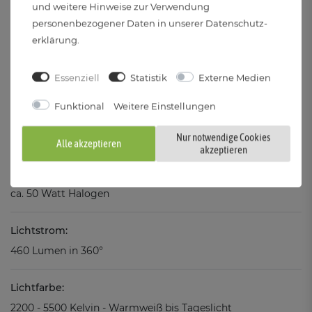
Leistung (Pon):
und weitere Hinweise zur Verwendung
5 Watt
personenbezogener Daten in unserer
Daten­schutz­
erklärung
.
Farbwiedergabeindex (CRI):
Essenziell
Statistik
Externe Medien
82
Funktional
Weitere Einstellungen
Gewichteter Verbrauch:
5 kWh/1000h
Nur notwendige Cookies
Alle akzeptieren
akzeptieren
Vergleichswert:
ca. 50 Watt Halogen
Lichtstrom:
460 Lumen in 360°
Lichtfarbe:
2200 - 5500 Kelvin - Warmweiß bis Tageslicht