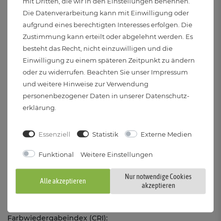
mit Dritten, die wir in den Einstellungen benennen.
Die Datenverarbeitung kann mit Einwilligung oder
Stromversorgung:
aufgrund eines berechtigten Interesses erfolgen. Die
Kabelgebunden
Zustimmung kann erteilt oder abgelehnt werden. Es
besteht das Recht, nicht einzuwilligen und die
Spannung:
Einwilligung zu einem späteren Zeitpunkt zu ändern
220 bis 240 Volt und 50 Hertz
oder zu widerrufen. Beachten Sie unser
Impressum
und weitere Hinweise zur Verwendung
personenbezogener Daten in unserer
Daten­schutz­
Elektr. Schutzklasse:
erklärung
.
I
Essenziell
Statistik
Externe Medien
Abstrahlwinkel:
36°
Funktional
Weitere Einstellungen
Nur notwendige Cookies
Leistung (Pon):
Alle akzeptieren
akzeptieren
5.2 Watt
Farbwiedergabeindex (CRI):