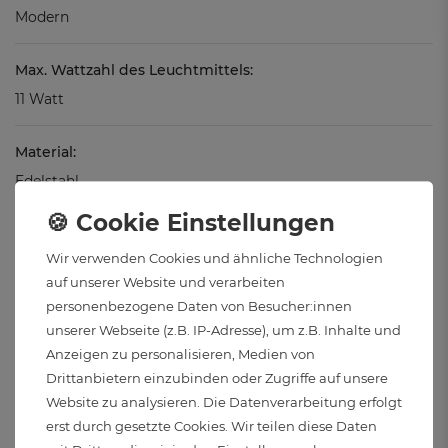
Modern
Max. Wattzahl des Leuchtmittels:
11 Watt
Material:
Edelstahl
Oberflächenbehandlung:
Wir verwenden Cookies und ähnliche Technologien
Pulverbeschichtet
auf unserer Website und verarbeiten
personenbezogene Daten von Besucher:innen
Schutzart:
unserer Webseite (z.B. IP-Adresse), um z.B. Inhalte und
IP44
Anzeigen zu personalisieren, Medien von
Drittanbietern einzubinden oder Zugriffe auf unsere
Anwendungsbereich:
Website zu analysieren. Die Datenverarbeitung erfolgt
Zum Gebrauch im Freien und in geschlossenen Räumen
erst durch gesetzte Cookies. Wir teilen diese Daten