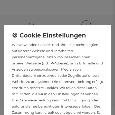
RABATT
VERSAND
Wir verwenden Cookies und ähnliche Technologien
4 % Rabatt ab 150 €
Versand innerhalb
auf unserer Website und verarbeiten
6 % Rabatt ab 500 €
von 24 Stunden (Mo-Fr)
personenbezogene Daten von Besucher:innen
unserer Webseite (z.B. IP-Adresse), um z.B. Inhalte und
Anzeigen zu personalisieren, Medien von
Drittanbietern einzubinden oder Zugriffe auf unsere
VERSANDKOSTENFREI
KOSTENLOSER
Website zu analysieren. Die Datenverarbeitung erfolgt
erst durch gesetzte Cookies. Wir teilen diese Daten
Kostenloser Versand
RÜCKVERSAND
mit Dritten, die wir in den Einstellungen benennen.
innerhalb DE ab 29 €
30 Tage Rückgaberecht
Die Datenverarbeitung kann mit Einwilligung oder
mit kostenlosem Rückversand
aufgrund eines berechtigten Interesses erfolgen. Die
Zustimmung kann erteilt oder abgelehnt werden. Es