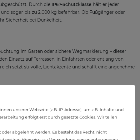
aubgeschützt. Durch die
IP67-Schutzklasse
hält er jeder
t und sogar bis zu 2.000 kg befahrbar. Ob Fußgänger oder
r Sicherheit bei Dunkelheit.
eleuchtung im Garten oder sichere Wegmarkierung – dieser
r den Einsatz auf Terrassen, in Einfahrten oder entlang von
ch setzt stilvolle, Lichtakzente und schafft eine angenehme
tlichkeit, neutralweiß für Klarheit oder tageslichtweiß für
en unserer Webseite (z.B. IP-Adresse), um z.B. Inhalte und
arbeitung erfolgt erst durch gesetzte Cookies. Wir teilen
 oder abgelehnt werden. Es besteht das Recht, nicht
d weitere Hinweise zur Verwendung personenbezogener