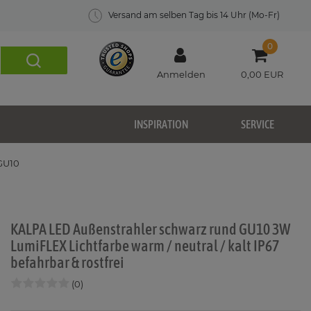
Versand am selben Tag bis 14 Uhr (Mo-Fr)
0
Anmelden
0,00 EUR
INSPIRATION
SERVICE
GU10
KALPA LED Außenstrahler schwarz rund GU10 3W
LumiFLEX Lichtfarbe warm / neutral / kalt IP67
befahrbar & rostfrei
(0)