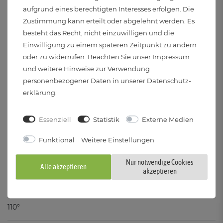
IP20
aufgrund eines berechtigten Interesses erfolgen. Die
Zustimmung kann erteilt oder abgelehnt werden. Es
Anwendungsbereich:
besteht das Recht, nicht einzuwilligen und die
Nur zum Gebrauch in geschlossenen Räumen
Einwilligung zu einem späteren Zeitpunkt zu ändern
oder zu widerrufen. Beachten Sie unser
Impressum
und weitere Hinweise zur Verwendung
Stromversorgung:
personenbezogener Daten in unserer
Daten­schutz­
Kabelgebunden
erklärung
.
Spannung:
Essenziell
Statistik
Externe Medien
220 bis 240 Volt und 50 Hertz
Funktional
Weitere Einstellungen
Elektr. Schutzklasse:
Nur notwendige Cookies
I
Alle akzeptieren
akzeptieren
Abstrahlwinkel:
110°