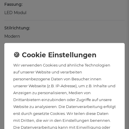
Fassung:
LED Modul
Stilrichtung:
Modern
Max. Wattzahl des Leuchtmittels:
15 Watt
Wir verwenden Cookies und ähnliche Technologien
auf unserer Website und verarbeiten
Material:
personenbezogene Daten von Besucher:innen
Glas, Aluminium
unserer Webseite (z.B. IP-Adresse), um z.B. Inhalte und
Anzeigen zu personalisieren, Medien von
Oberflächenbehandlung:
Drittanbietern einzubinden oder Zugriffe auf unsere
Website zu analysieren. Die Datenverarbeitung erfolgt
Glänzend & Glas
erst durch gesetzte Cookies. Wir teilen diese Daten
mit Dritten, die wir in den Einstellungen benennen.
Schutzart:
Die Datenverarbeitung kann mit Einwilligung oder