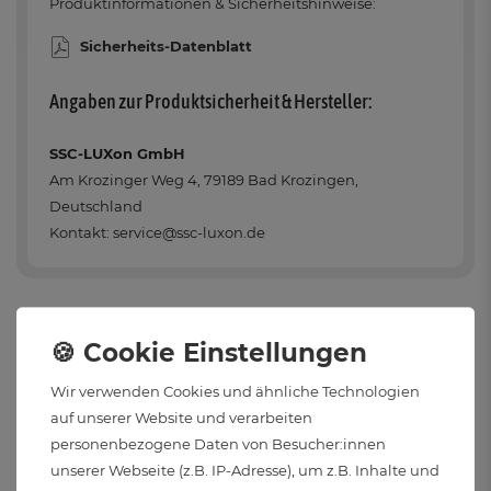
Produktinformationen & Sicherheitshinweise:
Sicherheits-Datenblatt
Angaben zur Produktsicherheit & Hersteller:
SSC-LUXon GmbH
Am Krozinger Weg 4, 79189 Bad Krozingen,
Deutschland
Kontakt: service@ssc-luxon.de
(2)
Kundenrezensionen
Wir verwenden Cookies und ähnliche Technologien
5
2
auf unserer Website und verarbeiten
4
0
personenbezogene Daten von Besucher:innen
unserer Webseite (z.B. IP-Adresse), um z.B. Inhalte und
3
0