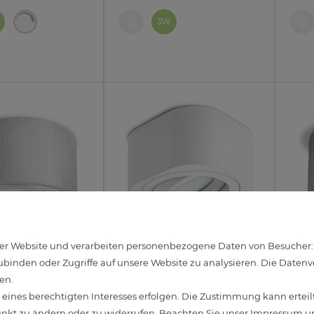
3W
r Website und verarbeiten personenbezogene Daten von Besucher:inn
binden oder Zugriffe auf unsere Website zu analysieren. Die Datenver
fbauspot flach Alu
Flacher LED Aufbauspot
CELI-
en.
schwenkbar inkl.
TEARA schwenkbar in weiß
Aufb
ines berechtigten Interesses erfolgen. Die Zustimmung kann erteilt
LED Modul 4W
inkl. LED Modul 4W
schw
unkt zu ändern oder zu widerrufen. Beachten Sie unser
Impressum
un