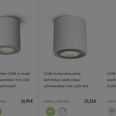
hler CORI in matt
CORI Aufputzleuchte
CORI
hwenkbar mit LED
dimmbar weiß silber
weiß
warmweiß
schwenkbar inkl. LED 6W
GU10
el 230V
GU10 drei Weißmodi
4W 2
16,95 €
15,33 €
rbar
Sofort Lieferbar
Sofor
6W