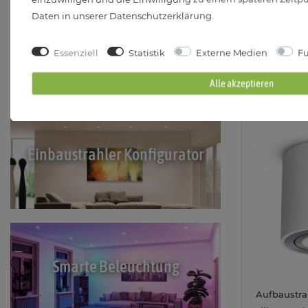
warmweiss
Daten in unserer
Daten­schutz­erklärung
.
Sofort Liefe
Wieviel Lumen pro m²?
Essenziell
Statistik
Externe Medien
Fu
0W
Alle akzeptieren
Einbaustrahler Konfigurator
Smarte Beleuchtung
Aufbaustra