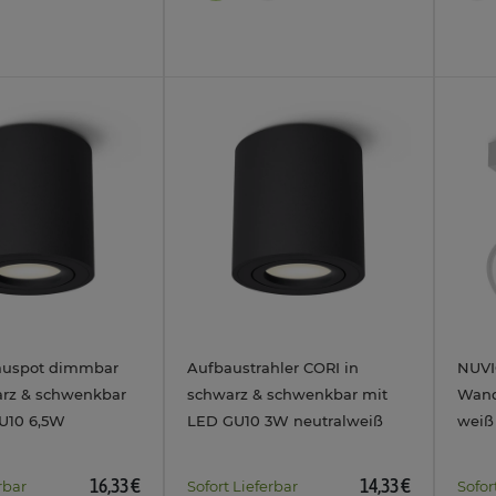
auspot dimmbar
Aufbaustrahler CORI in
NUVI
rz & schwenkbar
schwarz & schwenkbar mit
Wand
GU10 6,5W
LED GU10 3W neutralweiß
weiß
ß
Leuchtmittel 230V
neut
16,33 €
14,33 €
rbar
Sofort Lieferbar
Sofor