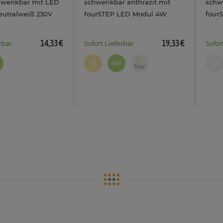
chwenkbar mit LED
schwenkbar anthrazit mit
schw
utralweiß 230V
fourSTEP LED Modul 4W
four
warmweiß 230V
neut
14,33 €
19,33 €
rbar
Sofort Lieferbar
Sofor
4W