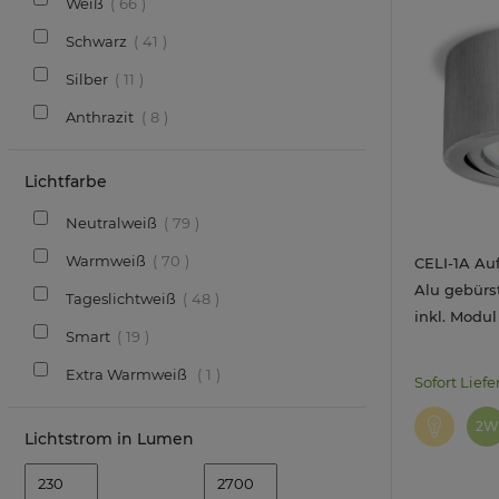
Weiß
66
Schwarz
41
Silber
11
Anthrazit
8
Lichtfarbe
Neutralweiß
79
Warmweiß
70
CELI-1A Auf
Alu gebürs
Tageslichtweiß
48
inkl. Modu
Smart
19
warmweiß 
Extra Warmweiß
1
Sofort Liefe
2W
Lichtstrom in Lumen