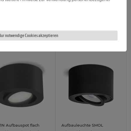
umiFLEX Lichtfarbe
3W neutralweiß 230V
/ neutral / kalt 230V
19,95 €
14,33 €
t Lieferbar
Sofort Lieferbar
4W
3W
Nur notwendige Cookies akzeptieren
-1N Aufbauspot flach
Aufbauleuchte SMOL