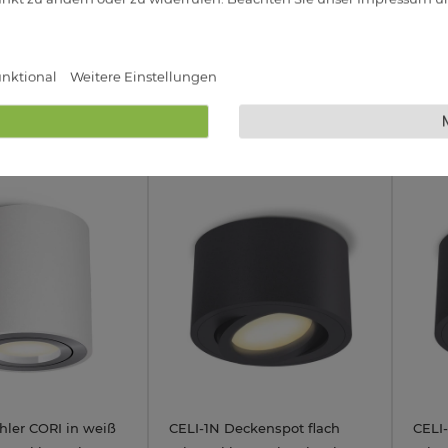
 230V
LumiFLEX LED GU10 5W
4W L
warmweiß + neutralweiß +
warm 
19,95 €
19,95 €
rbar
Sofort Lieferbar
Sofor
tageslicht 230V
nktional
Weitere Einstellungen
4W
hler CORI in weiß
CELI-1N Deckenspot flach
CELI