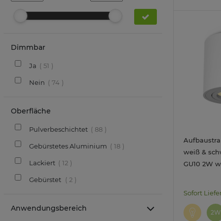
Dimmbar
Ja
51
Nein
74
Oberfläche
Pulverbeschichtet
88
Aufbaustra
Gebürstetes Aluminium
18
weiß & sc
Lackiert
12
GU10 2W 
Leuchtmitt
Gebürstet
2
Sofort Liefe
Anwendungsbereich
2W