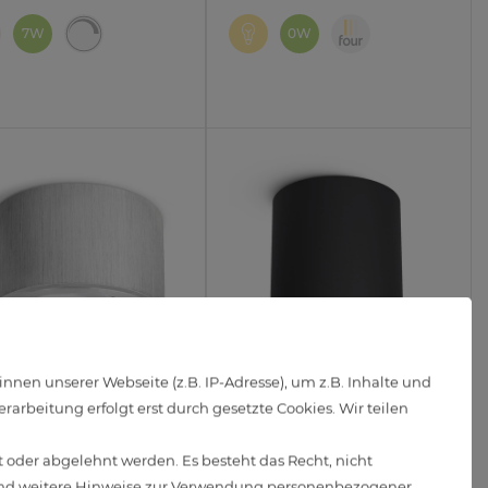
7W
0W
en unserer Webseite (z.B. IP-Adresse), um z.B. Inhalte und
arbeitung erfolgt erst durch gesetzte Cookies. Wir teilen
1A flacher Decken
Aufbaustrahler CORI in
auspot silber
schwarz gebürstet
 oder abgelehnt werden. Es besteht das Recht, nicht
enkbar inkl. LED Modul
schwenkbar mit LED GU10
d weitere Hinweise zur Verwendung personenbezogener