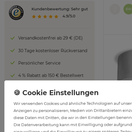
Kundenbewertung: Sehr gut
6W
4.9/5.0
Versandkostenfrei ab 29 € (DE)
30 Tage kostenloser Rückversand
Persönlicher Service
4 % Rabatt ab 150 € Bestellwert
6 % Rabatt ab 500 € Bestellwert
Zu allen Vorteilen
Wir verwenden Cookies und ähnliche Technologien auf unsere
Anzeigen zu personalisieren, Medien von Drittanbietern einzu
CELI-1A Au
diese Daten mit Dritten, die wir in den Einstellungen benenn
gebürstet 
LED Kaufberatung
Die Datenverarbeitung kann mit Einwilligung oder aufgrund e
fourSTEP 
einzuwilligen und die Einwilligung zu einem späteren Zeitp