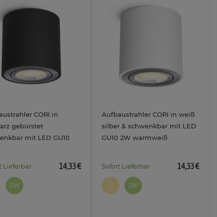
austrahler CORI in
Aufbaustrahler CORI in weiß
arz gebürstet
silber & schwenkbar mit LED
enkbar mit LED GU10
GU10 2W warmweiß
armweiß 230V
Leuchtmittel 230V
14,33 €
14,33 €
t Lieferbar
Sofort Lieferbar
2W
2W