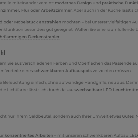
rteile miteinander vereint:
modernes Design
und
praktische Funkti
nzimmer, Flur oder Arbeitszimmer
. Aber auch in der Küche lässt s
ld oder Möbelstück anstrahlen
möchten – bei unserer vielfältigen Au
nkfunktion besonders gut geeignet. Wollen Sie eine raumfüllende
hrflammigen Deckenstrahler
.
ahl
dem Sie aus verschiedenen Farben und Oberflächen das Passende a
en Vorteile eines
schwenkbaren Aufbauspots
verzichten müssen.
die Beleuchtung einfach, ohne aufwändige Handgriffe, neu aus. Dami
ie Lichtfarbe lässt sich durch das
auswechselbare LED Leuchtmitte
cht nur Ihrem Geldbeutel, sondern auch Ihrer Umwelt etwas Gutes.
für
konzentriertes Arbeiten
– mit unseren schwenkbaren Aufbau LED 