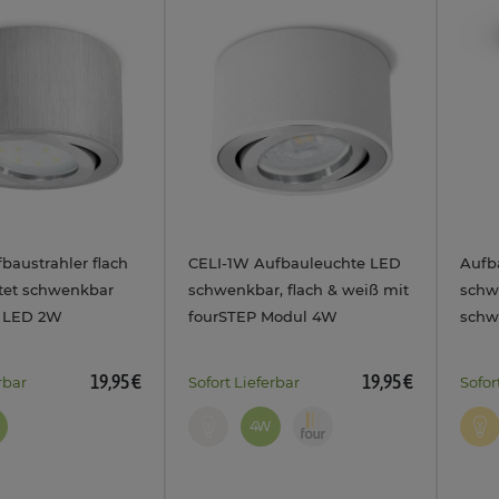
baustrahler flach
CELI-1W Aufbauleuchte LED
Aufb
tet schwenkbar
schwenkbar, flach & weiß mit
schw
l LED 2W
fourSTEP Modul 4W
schw
230V
neutralweiß
2W w
19,95 €
19,95 €
rbar
Sofort Lieferbar
Sofor
4W