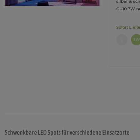
silber & s
GU10 3W ne
Sofort Liefe
3W
Schwenkbare LED Spots für verschiedene Einsatzorte