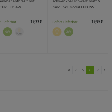
enkbar anthrazit mit
schwenkbar schwarz matt &
STEP LED 4W
rund inkl. Modul LED 2W
ralweiß 230V
warmweiß 230V
19,33 €
19,95 €
t Lieferbar
Sofort Lieferbar
4W
2W
5
6
7