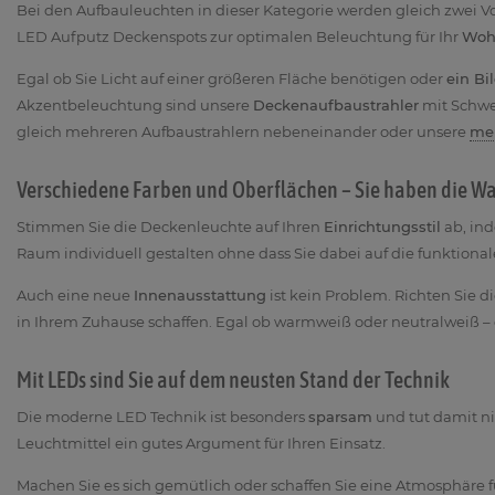
Bei den Aufbauleuchten in dieser Kategorie werden gleich zwei Vo
LED Aufputz Deckenspots zur optimalen Beleuchtung für Ihr
Woh
Egal ob Sie Licht auf einer größeren Fläche benötigen oder
ein Bi
Akzentbeleuchtung sind unsere
Deckenaufbaustrahler
mit Schwe
gleich mehreren Aufbaustrahlern nebeneinander oder unsere
me
Verschiedene Farben und Oberflächen – Sie haben die W
Stimmen Sie die Deckenleuchte auf Ihren
Einrichtungsstil
ab, in
Raum individuell gestalten ohne dass Sie dabei auf die funktional
Auch eine neue
Innenausstattung
ist kein Problem. Richten Sie 
in Ihrem Zuhause schaffen. Egal ob warmweiß oder neutralweiß – d
Mit LEDs sind Sie auf dem neusten Stand der Technik
Die moderne LED Technik ist besonders
sparsam
und tut damit ni
Leuchtmittel ein gutes Argument für Ihren Einsatz.
Machen Sie es sich gemütlich oder schaffen Sie eine Atmosphäre 