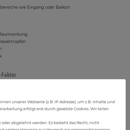
bereiche wie Eingang oder Balkon
e Raumwirkung
Wassertropfen
n
k
-Faktor
ß oder Tageslichtweiß per LumiFLEX-Schieberegler wählbar –
lichen Halogen-Leuchtmitteln
en unserer Webseite (z.B. IP-Adresse), um z.B. Inhalte und
afo oder spezielle Treiber
arbeitung erfolgt erst durch gesetzte Cookies. Wir teilen
 oder abgelehnt werden. Es besteht das Recht, nicht
d weitere Hinweise zur Verwendung personenbezogener