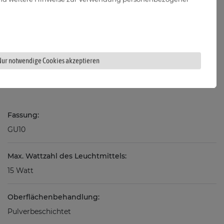
Nur notwendige Cookies akzeptieren
Fassung:
GU10
Max. Wattzahl des Leuchtmittels:
15 Watt
Oberflächenbehandlung:
Pulverbeschichtet