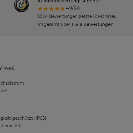
Kundenbewertung: Sehr gut
4.9/5.0
1.304 Bewertungen (letzte 12 Monate),
insgesamt über
11.618 Bewertungen
em Weiß
echselstrom
abel
gkeit geschützt (IP65)
cheren Sitz