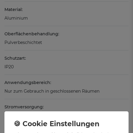
Material:
Aluminium
Oberflächenbehandlung:
Pulverbeschichtet
Schutzart:
IP20
Anwendungsbereich:
Nur zum Gebrauch in geschlossenen Räumen
Stromversorgung:
Kabelgebunden
Spannung: