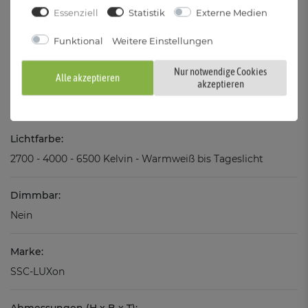
Essenziell
Statistik
Externe Medien
Vergleichswert:
Funktional
Weitere Einstellungen
ca. 50 Watt Halogen
Nur notwendige Cookies
Alle akzeptieren
Lichtstrom:
akzeptieren
550 Lumen in 90°
Lichtfarbe:
2700 - 4000 - 6500 Kelvin - Warmweiß bis Tageslicht
Dimmbar:
Nein
Marke:
SSC-LUXon
Abmessungen (H x B x T):