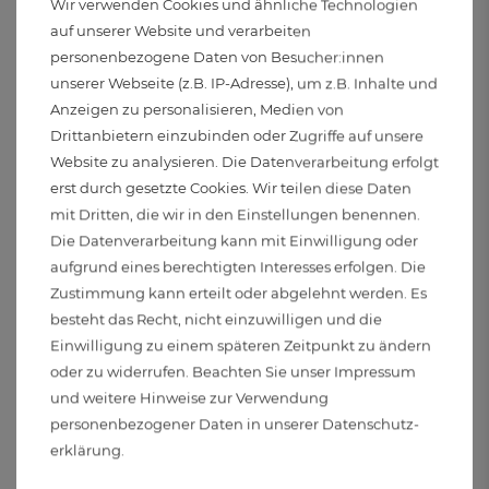
Wir verwenden Cookies und ähnliche Technologien
220 bis 240 Volt und 50 Hertz
auf unserer Website und verarbeiten
personenbezogene Daten von Besucher:innen
Elektr. Schutzklasse:
unserer Webseite (z.B. IP-Adresse), um z.B. Inhalte und
Anzeigen zu personalisieren, Medien von
I
Drittanbietern einzubinden oder Zugriffe auf unsere
Website zu analysieren. Die Datenverarbeitung erfolgt
Abstrahlwinkel:
erst durch gesetzte Cookies. Wir teilen diese Daten
36°
mit Dritten, die wir in den Einstellungen benennen.
Die Datenverarbeitung kann mit Einwilligung oder
Leistung (Pon):
aufgrund eines berechtigten Interesses erfolgen. Die
5.2 Watt
Zustimmung kann erteilt oder abgelehnt werden. Es
besteht das Recht, nicht einzuwilligen und die
Einwilligung zu einem späteren Zeitpunkt zu ändern
Farbwiedergabeindex (CRI):
oder zu widerrufen. Beachten Sie unser
Impressum
82
und weitere Hinweise zur Verwendung
personenbezogener Daten in unserer
Daten­schutz­
Gewichteter Verbrauch:
erklärung
.
5 kWh/1000h