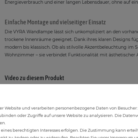
Energieverbrauch und einer langen Lebensdauer, ohne auf eine
Einfache Montage und vielseitiger Einsatz
Die VYRA Wandlampe lässt sich unkompliziert an den vorhand
trockene Innenräume geeignet. Dank ihres klaren Designs füg
modern bis klassisch. Ob als stilvolle Akzentbeleuchtung im 
Wohnzimmer – sie verbindet Funktionalität mit ästhetischer
Video zu diesem Produkt
r Website und verarbeiten personenbezogene Daten von Besucher:inn
binden oder Zugriffe auf unsere Website zu analysieren. Die Datenver
en.
ines berechtigten Interesses erfolgen. Die Zustimmung kann erteilt
unkt zu ändern oder zu widerrufen. Beachten Sie unser
Impressum
un