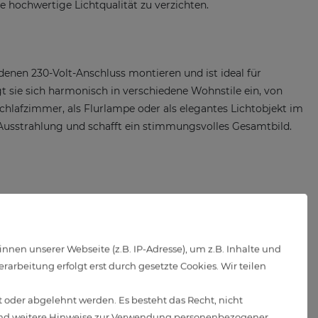
 hochwertige Lichtqualität zu verzichten.
enen 230-Volt-Anschluss montieren und ist ideal für
t sie sich harmonisch in verschiedene Wohnstile ein, von
Schlafzimmer, als Flurlampe oder als elegantes Lichtobjekt im
 Ausstrahlung und schafft ein stimmungsvolles Gesamtbild.
en unserer Webseite (z.B. IP-Adresse), um z.B. Inhalte und
arbeitung erfolgt erst durch gesetzte Cookies. Wir teilen
 oder abgelehnt werden. Es besteht das Recht, nicht
d weitere Hinweise zur Verwendung personenbezogener