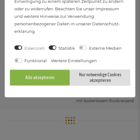
Einwilligung zu einem späteren Zeitpunkt zu ändern
oder zu widerrufen. Beachten Sie unser
Impressum
und weitere Hinweise zur Verwendung
personenbezogener Daten in unserer
Daten­schutz­
RABATT
VERSAND
erklärung
.
4 % Rabatt ab 150 €
Versand innerhalb
6 % Rabatt ab 500 €
von 24 Stunden (Mo-Fr)
Essenziell
Statistik
Externe Medien
Funktional
Weitere Einstellungen
Nur notwendige Cookies
Alle akzeptieren
VERSANDKOSTENFREI
KOSTENLOSER
akzeptieren
Kostenloser Versand
RÜCKVERSAND
innerhalb DE ab 29 €
30 Tage Rückgaberecht
mit kostenlosem Rückversand