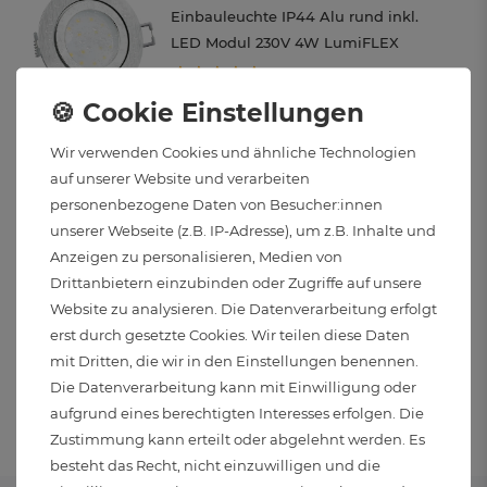
Einbauleuchte IP44 Alu rund inkl.
LED Modul 230V 4W LumiFLEX
Lichtfarbe warm / neutral / kalt
17,95 € *
IN DEN WARENKORB
Wir verwenden Cookies und ähnliche Technologien
auf unserer Website und verarbeiten
personenbezogene Daten von Besucher:innen
YOKU Einbauspot schwenkbar IP65
unserer Webseite (z.B. IP-Adresse), um z.B. Inhalte und
weß mit LED LumiFLEX GU10 6W
Anzeigen zu personalisieren, Medien von
dimmbar drei Lichtmodi
Drittanbietern einzubinden oder Zugriffe auf unsere
Website zu analysieren. Die Datenverarbeitung erfolgt
14,95 € *
erst durch gesetzte Cookies. Wir teilen diese Daten
IN DEN WARENKORB
mit Dritten, die wir in den Einstellungen benennen.
Die Datenverarbeitung kann mit Einwilligung oder
aufgrund eines berechtigten Interesses erfolgen. Die
Zustimmung kann erteilt oder abgelehnt werden. Es
besteht das Recht, nicht einzuwilligen und die