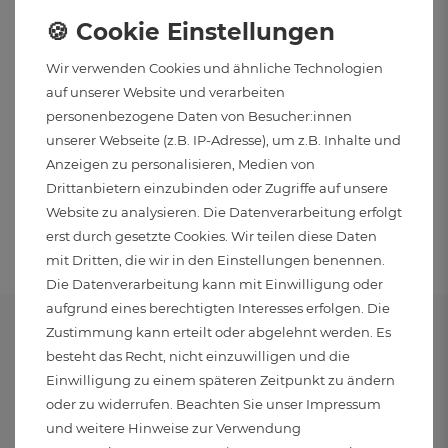
VIROK LED Bodeneinbaustrahler
Wir verwenden Cookies und ähnliche Technologien
eckig IP67 befahrbar 3CCT Lichtfarbe
auf unserer Website und verarbeiten
warm neutral kalt GX53 230V 3W
personenbezogene Daten von Besucher:innen
unserer Webseite (z.B. IP-Adresse), um z.B. Inhalte und
34,95 € *
Anzeigen zu personalisieren, Medien von
IN DEN WARENKORB
Drittanbietern einzubinden oder Zugriffe auf unsere
Website zu analysieren. Die Datenverarbeitung erfolgt
erst durch gesetzte Cookies. Wir teilen diese Daten
mit Dritten, die wir in den Einstellungen benennen.
Die Datenverarbeitung kann mit Einwilligung oder
aufgrund eines berechtigten Interesses erfolgen. Die
Zustimmung kann erteilt oder abgelehnt werden. Es
besteht das Recht, nicht einzuwilligen und die
Einwilligung zu einem späteren Zeitpunkt zu ändern
RABATT
VERSAND
oder zu widerrufen. Beachten Sie unser
Impressum
4 % Rabatt ab 150 €
Versand innerhalb
und weitere Hinweise zur Verwendung
6 % Rabatt ab 500 €
von 24 Stunden (Mo-Fr)