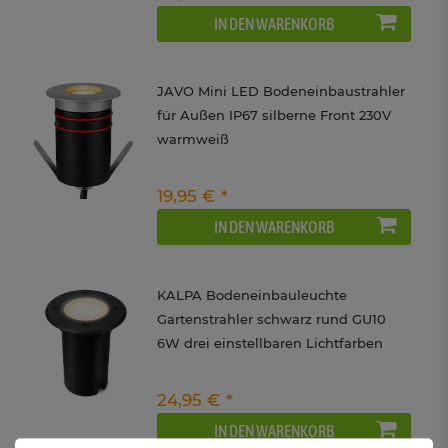
IN DEN WARENKORB
JAVO Mini LED Bodeneinbaustrahler
für Außen IP67 silberne Front 230V
warmweiß
19,95 € *
IN DEN WARENKORB
KALPA Bodeneinbauleuchte
Gartenstrahler schwarz rund GU10
6W drei einstellbaren Lichtfarben
3CCT 230V IP67
24,95 € *
IN DEN WARENKORB