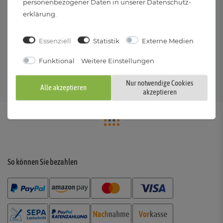
personenbezogener Daten in unserer
Daten­schutz­
erklärung
.
Essenziell
Statistik
Externe Medien
VERSANDKOSTENFREI
KOSTENLOSER
Funktional
Weitere Einstellungen
Kostenloser Versand
RÜCKVERSAND
innerhalb DE ab 29 €
30 Tage Rückgaberecht
Nur notwendige Cookies
Alle akzeptieren
mit kostenlosem Rückversand
akzeptieren
So können Sie bezahlen