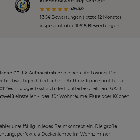
Kundenbewertung: Sehr gut
4.9/5.0
1.304 Bewertungen (letzte 12 Monate),
insgesamt über
11.618 Bewertungen
flache CELI-X Aufbaustrahler
die perfekte Lösung. Das
er hochwertigen Oberfläche in
Anthrazitgrau
sorgt für ein
CT Technologie
lässt sich die Lichtfarbe direkt am GX53
htweiß
einstellen - ideal für Wohnräume, Flure oder Küchen.
hler unauffällig in jedes Raumkonzept ein. Die
große
euchtung, perfekt als Deckenlampe im Wohnzimmer,