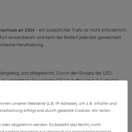
nschluss an 230V
- ein zusätzlicher Trafo ist nicht erforderlich.
ort einsatzbereit und kann bei Bedarf jederzeit gewechselt
 einfache Handhabung.
anglebig und pflegeleicht. Durch den Einsatz der LED-
 zu verzichten. So wird der CELI-X Aufbauspot zur idealen
en unserer Webseite (z.B. IP-Adresse), um z.B. Inhalte und
arbeitung erfolgt erst durch gesetzte Cookies. Wir teilen
 oder abgelehnt werden. Es besteht das Recht, nicht
d weitere Hinweise zur Verwendung personenbezogener