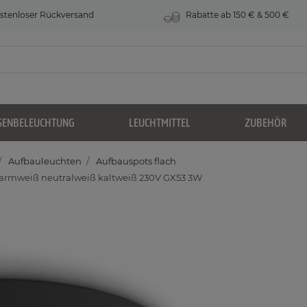
stenloser Rückversand
Rabatte ab 150 € & 500 €
SENBELEUCHTUNG
LEUCHTMITTEL
ZUBEHÖR
Aufbauleuchten
Aufbauspots flach
 warmweiß neutralweiß kaltweiß 230V GX53 3W