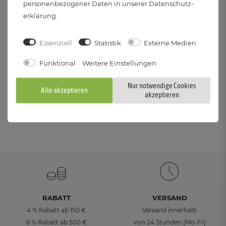
personenbezogener Daten in unserer
Daten­schutz­
erklärung
.
Noch Fragen?
Essenziell
Statistik
Externe Medien
Unser Serviceteam ist für Sie da.
Funktional
Weitere Einstellungen
Nur notwendige Cookies
Alle akzeptieren
akzeptieren
RABATT
VERSAND
4 % Rabatt ab 150 €
Versand innerhalb
6 % Rabatt ab 500 €
von 24 Stunden (Mo-Fr)