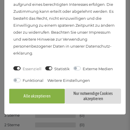
Sicherheits-Datenblatt
aufgrund eines berechtigten Interesses erfolgen. Die
Zustimmung kann erteilt oder abgelehnt werden. Es
Angaben zur Produktsicherheit & Hersteller:
besteht das Recht, nicht einzuwilligen und die
Einwilligung zu einem späteren Zeitpunkt zu ändern
SSC-LUXon GmbH
oder zu widerrufen. Beachten Sie unser
Impressum
Am Krozinger Weg 4, 79189 Bad Krozingen,
und weitere Hinweise zur Verwendung
Deutschland
personenbezogener Daten in unserer
Daten­schutz­
Kontakt: service@ssc-luxon.de
erklärung
.
Essenziell
Statistik
Externe Medien
(0)
Kundenrezensionen
Funktional
Weitere Einstellungen
Nur notwendige Cookies
Alle akzeptieren
5
0
akzeptieren
4
0
3
0
2
0