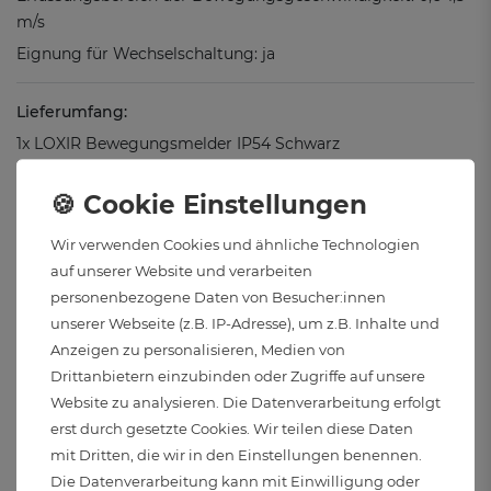
m/s
Eignung für Wechselschaltung: ja
Lieferumfang:
1x LOXIR Bewegungsmelder IP54 Schwarz
Wir verwenden Cookies und ähnliche Technologien
auf unserer Website und verarbeiten
personenbezogene Daten von Besucher:innen
Downloads & Dokumente
unserer Webseite (z.B. IP-Adresse), um z.B. Inhalte und
Anzeigen zu personalisieren, Medien von
Anleitungen:
Drittanbietern einzubinden oder Zugriffe auf unsere
Website zu analysieren. Die Datenverarbeitung erfolgt
Montage & Installation
erst durch gesetzte Cookies. Wir teilen diese Daten
Produktinformationen & Sicherheitshinweise:
mit Dritten, die wir in den Einstellungen benennen.
Die Datenverarbeitung kann mit Einwilligung oder