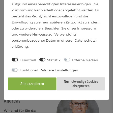
aufgrund eines berechtigten Interesses erfolgen. Die
Umweltfreundlicher Versand durch Emissionsausgleich
Zustimmung kann erteilt oder abgelehnt werden. Es
besteht das Recht, nicht einzuwilligen und die
Versand mit DHL als versichertes Paket
Einwilligung zu einem späteren Zeitpunkt zu ändern
Auch Lieferung an Post-Filialen oder Packstationen
oder zu widerrufen. Beachten Sie unser
Impressum
und weitere Hinweise zur Verwendung
möglich
personenbezogener Daten in unserer
Daten­schutz­
Bei Bestellung bis 14 Uhr: Versand noch am gleichen Tag
erklärung
.
(Mo-Fr)
Essenziell
Statistik
Externe Medien
Funktional
Weitere Einstellungen
Service-Center
Nur notwendige Cookies
Alle akzeptieren
Sie benötigen Hilfe? Fragen Sie uns:
akzeptieren
Lichtbringer
Andreas
Wir sind für Sie da: