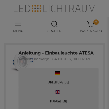
0
MENU
SUCHEN
WARENKORB
Anleitung - Einbauleuchte ATESA
Artikelnummer(n):
840002057, 810002021
ANLEITUNG [DE]
MANUAL [EN]