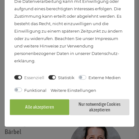
Die Datenverarbeitung kann mit Einwilligung oder
aufgrund eines berechtigten Interesses erfolgen. Die
Zustimmung kann erteilt oder abgelehnt werden. Es
Umweltfreundlicher Versand durch Emissionsausgleich
besteht das Recht, nicht einzuwilligen und die
Versand mit DHL als versichertes Paket
Einwilligung zu einem späteren Zeitpunkt zu ändern
oder zu widerrufen. Beachten Sie unser
Impressum
Auch Lieferung an Post-Filialen oder Packstationen
und weitere Hinweise zur Verwendung
möglich
personenbezogener Daten in unserer
Daten­schutz­
Bei Bestellung bis 14 Uhr: Versand noch am gleichen Tag
erklärung
.
(Mo-Fr)
Essenziell
Statistik
Externe Medien
Funktional
Weitere Einstellungen
Service-Center
Nur notwendige Cookies
Alle akzeptieren
akzeptieren
Sie benötigen Hilfe? Fragen Sie uns:
Lichtbringer
Bärbel