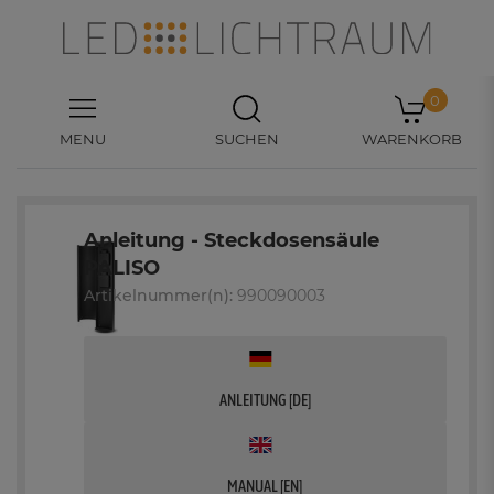
0
MENU
SUCHEN
WARENKORB
Anleitung - Steckdosensäule
PALISO
Artikelnummer(n):
990090003
ANLEITUNG [DE]
MANUAL [EN]