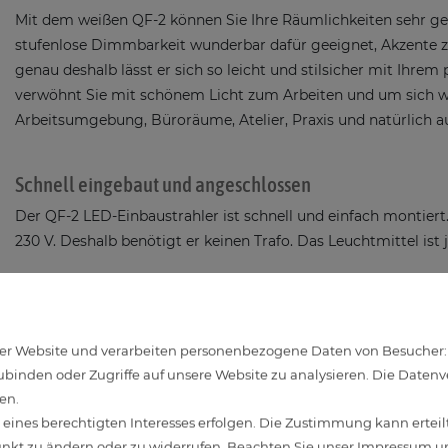
Mit dem weißen QF-2 können Sie Ihre Räumlichkeiten sehr ges
stufenlose Dimmbarkeit wunderbar dafür geeignet, Akzente zu 
genau deshalb lässt er sich so leicht und stilsicher mit Ihre
verwöhnt Sie mit schönem Licht zum Arbeiten und um sich wo
Arbeitsumgebung, Büroräume, Atelier, Praxis und natürlich au
Schnell eingebaut und angeschlossen
Der QF-2 LED-Einbaustrahler ist schnell und einfach montiert
230 V. Deshalb benötigt er keinen Trafo. Das Leuchtmittel ist 
QF-2 LED-Einbaustrahler: warmes, weißes Licht
Die Vielseitigkeit des QF-2 LED-Einbaustrahlers bietet Ihne
r Website und verarbeiten personenbezogene Daten von Besucher:inn
Arbeitsumgebung. Die Farbtemperatur des hier verwendeten L
binden oder Zugriffe auf unsere Website zu analysieren. Die Datenver
neutral weißes Licht, welches sich durch den engen Abstrahlwi
en.
Qualität und Langlebigkeit der gesamten Einbauleuchte macht
ines berechtigten Interesses erfolgen. Die Zustimmung kann erteilt
Freude bereiten.
unkt zu ändern oder zu widerrufen. Beachten Sie unser
Impressum
un