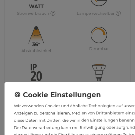
WATT
Stromverbrauch
Lampe wechselbar
36°
Dimmbar
Abstrahlwinkel
Schutzart
GU10 Leuchtmittel inkl.
Wir verwenden Cookies und ähnliche Technologien auf unsere
Schablone zum Herunterladen
Anzeigen zu personalisieren, Medien von Drittanbietern einzu
diese Daten mit Dritten, die wir in den Einstellungen benenn
Die Schablone hilft Ihnen bei der Installation des
Die Datenverarbeitung kann mit Einwilligung oder aufgrund e
Einbauspots QF-2. Einfach herunterladen, ausdrucken,
einzuwilligen und die Einwilligung zu einem späteren Zeitp