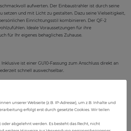
chmackvoll aufwerten. Der Einbaustrahler ist durch seine
setzen und mit Licht zu gestalten. Dazu seine Vielseitigkeit,
m persönlichen Einrichtungsstil kombinieren. Der QF-2
hlzufühlen. Ideale Voraussetzungen für ihre
ch für Ihr eigenes behagliches Zuhause.
. Inklusive ist einer GU10-Fassung zum Anschluss direkt an
jederzeit schnell auswechselbar.
n ideale Voraussetzungen für eine angenehme Wohn- und
en unserer Webseite (z.B. IP-Adresse), um z.B. Inhalte und
euchtmittels beträgt 4000K, es handelt sich also um ein
arbeitung erfolgt erst durch gesetzte Cookies. Wir teilen
nkel von 36° sehr schön als Akzentlicht eignet
.
Die hohe
 sie sehr zuverlässig und wird Ihnen einmal eingebaut, lange
 oder abgelehnt werden. Es besteht das Recht, nicht
d weitere Hinweise zur Verwendung personenbezogener