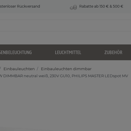
stenloser Rückversand
Rabatte ab 150 € & 500 €
SENBELEUCHTUNG
LEUCHTMITTEL
ZUBEHÖR
Einbauleuchten
Einbauleuchten dimmbar
9W DIMMBAR neutral weiß, 230V GU10, PHILIPS MASTER LEDspot MV