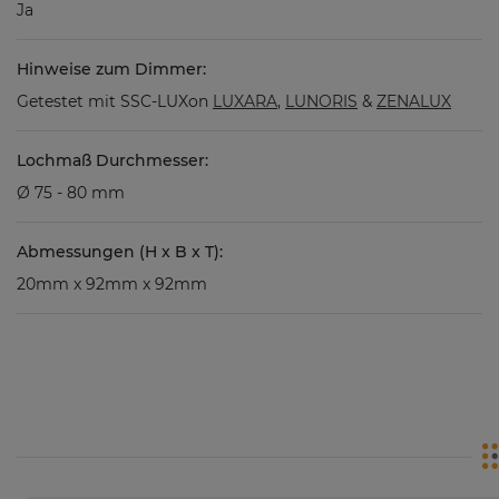
Ja
Hinweise zum Dimmer:
Getestet mit SSC-LUXon
LUXARA
,
LUNORIS
&
ZENALUX
Lochmaß Durchmesser:
Ø 75 - 80 mm
Abmessungen (H x B x T):
20mm x 92mm x 92mm