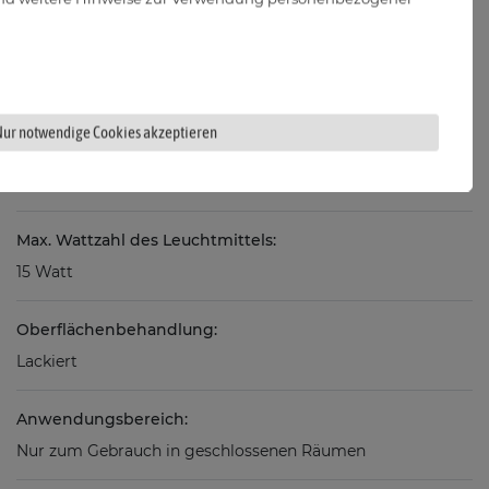
Nur notwendige Cookies akzeptieren
Fassung:
GU10
Max. Wattzahl des Leuchtmittels:
15 Watt
Oberflächenbehandlung:
Lackiert
Anwendungsbereich:
Nur zum Gebrauch in geschlossenen Räumen