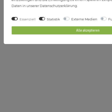
ausschneiden und loslegen.
Daten in unserer
Daten­schutz­erklärung
.
PDF downloaden
Essenziell
Statistik
Externe Medien
Fu
Alle akzeptieren