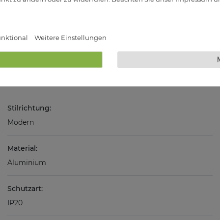
nktional
Weitere Einstellungen
Technische Daten
Farbe:
Weiß
Stilrichtung:
Modern
Material:
Aluminium
Schutzart:
IP20