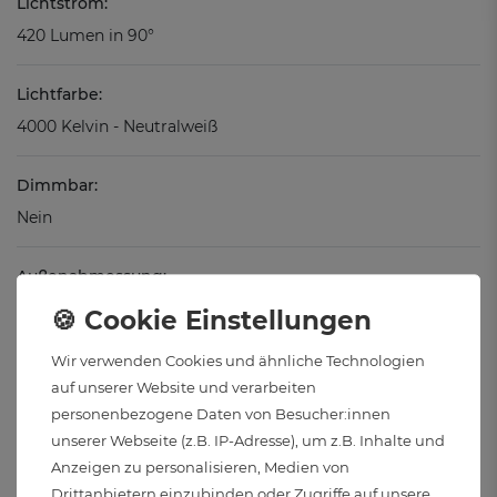
Lichtstrom:
420 Lumen in 90°
Lichtfarbe:
4000 Kelvin - Neutralweiß
Dimmbar:
Nein
Außenabmessung:
Ø 93 mm
Wir verwenden Cookies und ähnliche Technologien
Lochmaß Durchmesser:
auf unserer Website und verarbeiten
Ø 75 - 80 mm
personenbezogene Daten von Besucher:innen
unserer Webseite (z.B. IP-Adresse), um z.B. Inhalte und
Einbautiefe gesamt:
Anzeigen zu personalisieren, Medien von
30 mm
Drittanbietern einzubinden oder Zugriffe auf unsere