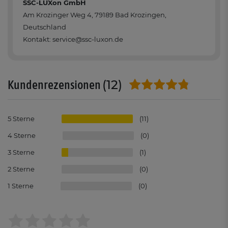
SSC-LUXon GmbH
Am Krozinger Weg 4, 79189 Bad Krozingen,
Deutschland
Kontakt: service@ssc-luxon.de
(12)
Kundenrezensionen
5
11
4
0
3
1
2
0
1
0