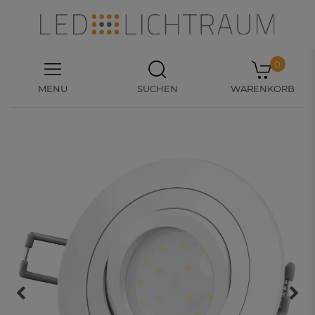
0
MENU
SUCHEN
WARENKORB