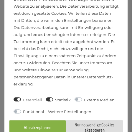
Website zu analysieren. Die Datenverarbeitung erfolgt
erst durch gesetzte Cookies. Wir teilen diese Daten
Marke:
mit Dritten, die wir in den Einstellungen benennen.
SSC-LUXon
Die Datenverarbeitung kann mit Einwilligung oder
aufgrund eines berechtigten Interesses erfolgen. Die
Abmessungen (H x B x T):
Zustimmung kann erteilt oder abgelehnt werden. Es
20mm x 93mm x 93mm
besteht das Recht, nicht einzuwilligen und die
Einwilligung zu einem späteren Zeitpunkt zu ändern
Zusätzliche Informationen:
oder zu widerrufen. Beachten Sie unser
Impressum
und weitere Hinweise zur Verwendung
Inkl. GU10-Fassung zum Anschluß an 230 V
personenbezogener Daten in unserer
Daten­schutz­
Durch den direkten Netzanschluss ist hier kein zusätzlicher
erklärung
.
Trafo erforderlich
Komfortable Befestigung des Leuchtmittels, ohne
Essenziell
Statistik
Externe Medien
Sprengring
Funktional
Weitere Einstellungen
Lieferumfang:
Nur notwendige Cookies
1x RF-2 Einbaustrahler weiß lackiert, schwenkbar
Alle akzeptieren
akzeptieren