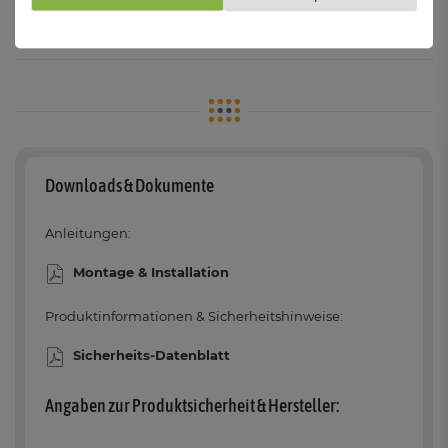
1x LED-Modul FM-1 inkl. 20cm Anschlusskabel, Lichtfarbe
neutral weiß, 120° Abstrahlwinkel
Downloads & Dokumente
Anleitungen:
Montage & Installation
Produktinformationen & Sicherheitshinweise:
Sicherheits-Datenblatt
Angaben zur Produktsicherheit & Hersteller: