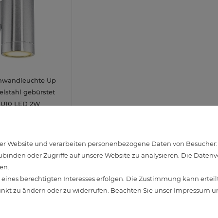
nwandleuchte Up
lstahl gebürstet
 GU10 LED 2W
230V
34,95 €
rbar
r Website und verarbeiten personenbezogene Daten von Besucher:inn
binden oder Zugriffe auf unsere Website zu analysieren. Die Datenver
en.
ines berechtigten Interesses erfolgen. Die Zustimmung kann erteilt
unkt zu ändern oder zu widerrufen. Beachten Sie unser
Impressum
un