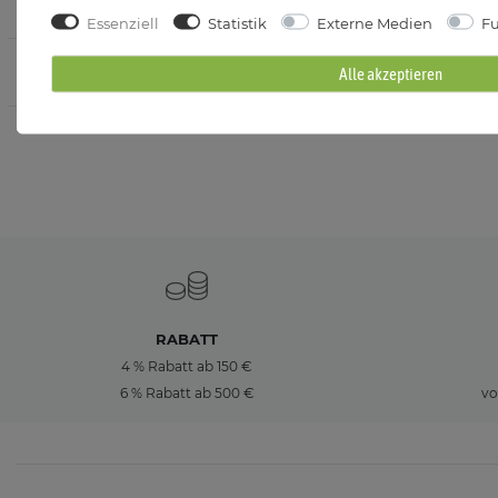
Fassung
Essenziell
Statistik
Externe Medien
Fu
Wattleistung
Alle akzeptieren
RABATT
4 % Rabatt ab 150 €
6 % Rabatt ab 500 €
vo