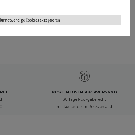
Nur notwendige Cookies akzeptieren
REI
KOSTENLOSER RÜCKVERSAND
d
30 Tage Rückgaberecht
 €
mit kostenlosem Rückversand