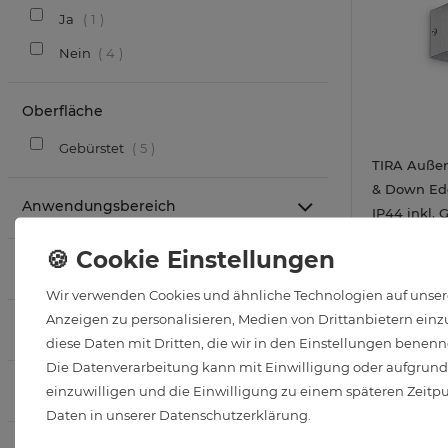
Ja
1
Nein
4
Oberfläche
Gebürstet
5
TIRA Auße
& Down Ede
Anwendungsbereich
IP44 inkl.
warmweiß 
Sofort Liefe
Material
2W
Wir verwenden Cookies und ähnliche Technologien auf unsere
Anzeigen zu personalisieren, Medien von Drittanbietern einzu
Abstrahlwinkel in Grad
diese Daten mit Dritten, die wir in den Einstellungen benenn
Die Datenverarbeitung kann mit Einwilligung oder aufgrund e
Leuchtrichtung
einzuwilligen und die Einwilligung zu einem späteren Zeitp
Daten in unserer
Daten­schutz­erklärung
.