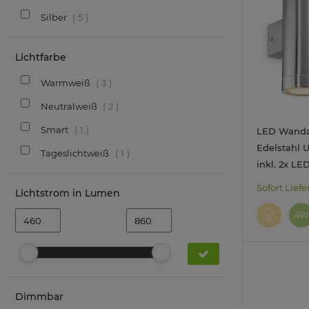
Silber
5
Lichtfarbe
Warmweiß
3
Neutralweiß
2
Smart
1
LED Wanda
Edelstahl 
Tageslichtweiß
1
inkl. 2x L
warmweiß 
Sofort Liefe
Lichtstrom in Lumen
4W
Dimmbar