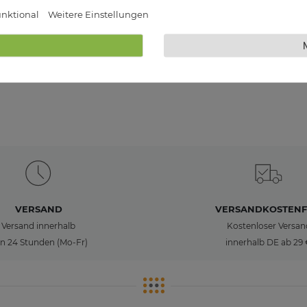
nktional
Weitere Einstellungen
VERSAND
VERSANDKOSTENF
Versand innerhalb
Kostenloser Versan
n 24 Stunden (Mo-Fr)
innerhalb DE ab 29