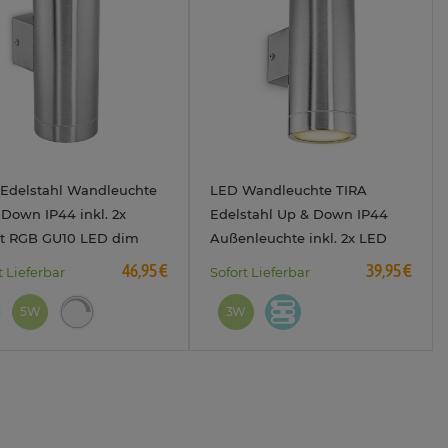
 Edelstahl Wandleuchte
LED Wandleuchte TIRA
Down IP44 inkl. 2x
Edelstahl Up & Down IP44
t RGB GU10 LED dim
Außenleuchte inkl. 2x LED
N 5W
GU10 3W drei einstellbaren
46,95 €
39,95 €
t Lieferbar
Sofort Lieferbar
Lichtfarben 3CCT 230V
5W
3W