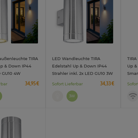
ußenleuchte TIRA
LED Wandleuchte TIRA
TIRA
Up & Down IP44
Edelstahl Up & Down IP44
Up & 
ED GU10 4W
Strahler inkl. 2x LED GU10 3W
Smar
230V
neutralweiß 230V
WLA
34,95 €
34,33 €
rbar
Sofort Lieferbar
Sofor
3W