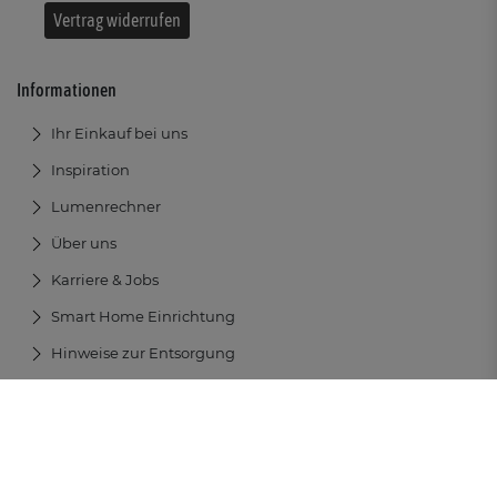
Vertrag widerrufen
Informationen
Ihr Einkauf bei uns
Inspiration
Lumenrechner
Über uns
Karriere & Jobs
Smart Home Einrichtung
Hinweise zur Entsorgung
AGB
Datenschutz
Impressum
Widerrufsrecht
I
I
I
I
Impressum
Barrierefreiheit
I