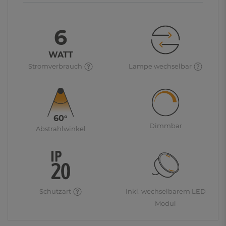
6
WATT
Stromverbrauch
Lampe wechselbar
60°
Dimmbar
Abstrahlwinkel
Schutzart
Inkl. wechselbarem LED
Modul