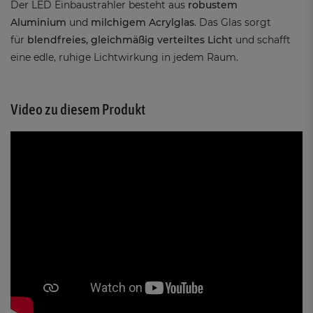
Der LED Einbaustrahler besteht aus
robustem
Aluminium
und
milchigem Acrylglas
. Das Glas sorgt
für
blendfreies, gleichmäßig verteiltes Licht
und schafft
eine edle, ruhige Lichtwirkung in jedem Raum.
Video zu diesem Produkt