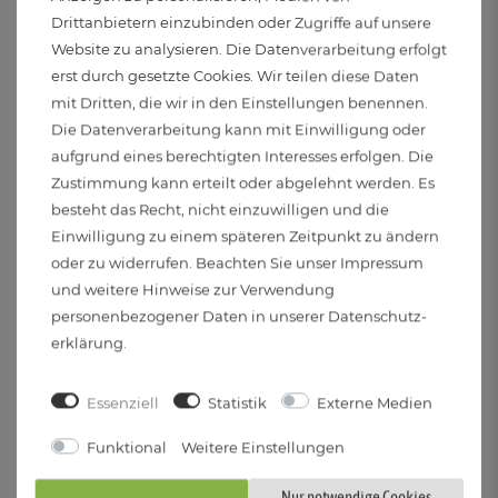
Spannung:
Drittanbietern einzubinden oder Zugriffe auf unsere
220 bis 240 Volt und 50 Hertz
Website zu analysieren. Die Datenverarbeitung erfolgt
erst durch gesetzte Cookies. Wir teilen diese Daten
mit Dritten, die wir in den Einstellungen benennen.
Elektr. Schutzklasse:
Die Datenverarbeitung kann mit Einwilligung oder
II
aufgrund eines berechtigten Interesses erfolgen. Die
Zustimmung kann erteilt oder abgelehnt werden. Es
Abstrahlwinkel:
besteht das Recht, nicht einzuwilligen und die
60°
Einwilligung zu einem späteren Zeitpunkt zu ändern
oder zu widerrufen. Beachten Sie unser
Impressum
Leistung (Pon):
und weitere Hinweise zur Verwendung
personenbezogener Daten in unserer
Daten­schutz­
6 Watt
erklärung
.
Farbwiedergabeindex (CRI):
Essenziell
Statistik
Externe Medien
85
Funktional
Weitere Einstellungen
Gewichteter Verbrauch:
Nur notwendige Cookies