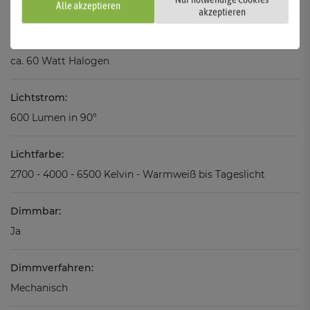
6 kWh/1000h
Alle akzeptieren
akzeptieren
Vergleichswert:
ca. 60 Watt Halogen
Lichtstrom:
600 Lumen in 90°
Lichtfarbe:
2700 - 4000 - 6500 Kelvin - Warmweiß bis Tageslicht
Dimmbar:
Ja
Dimmverfahren:
Mechanisch