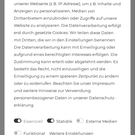
unserer Webseite (z.B. IP-Adresse), um z.B. Inhalte und
Oberflächenbehandlung:
Anzeigen zu personalisieren, Medien von
Drittanbietern einzubinden oder Zugriffe auf unsere
Pulverbeschichtet
Website zu analysieren. Die Datenverarbeitung erfolgt
erst durch gesetzte Cookies. Wir teilen diese Daten
Schutzart:
mit Dritten, die wir in den Einstellungen benennen.
IP20
Die Datenverarbeitung kann mit Einwilligung oder
aufgrund eines berechtigten Interesses erfolgen. Die
Anwendungsbereich:
Zustimmung kann erteilt oder abgelehnt werden. Es
besteht das Recht, nicht einzuwilligen und die
Nur zum Gebrauch in geschlossenen Räumen
Einwilligung zu einem späteren Zeitpunkt zu ändern
oder zu widerrufen. Beachten Sie unser
Impressum
Stromversorgung:
und weitere Hinweise zur Verwendung
Kabelgebunden
personenbezogener Daten in unserer
Daten­schutz­
erklärung
.
Spannung:
220 bis 240 Volt und 50 Hertz
Essenziell
Statistik
Externe Medien
Funktional
Weitere Einstellungen
Elektr. Schutzklasse: