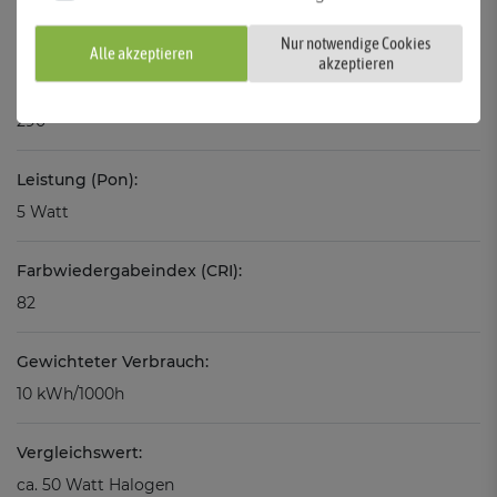
I
Nur notwendige Cookies
Alle akzeptieren
akzeptieren
Abstrahlwinkel:
290°
Leistung (Pon):
5 Watt
Farbwiedergabeindex (CRI):
82
Gewichteter Verbrauch:
10 kWh/1000h
Vergleichswert:
ca. 50 Watt Halogen