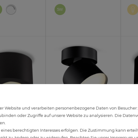
5W
r Website und verarbeiten personenbezogene Daten von Besucher:inn
binden oder Zugriffe auf unsere Website zu analysieren. Die Datenver
ufbaustrahler
SAMU Aufbauspot
CELI
en.
 flach mit LED
schwenkbar schwarz mit LED
schwa
ines berechtigten Interesses erfolgen. Die Zustimmung kann erteilt
230V Spot matt
GX53 3W LumiFLEX warm /
Licht
unkt zu ändern oder zu widerrufen. Beachten Sie unser
Impressum
un