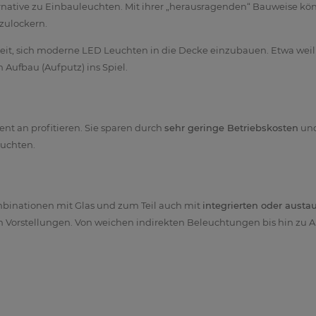
ternative zu Einbauleuchten. Mit ihrer „herausragenden“ Bauweise 
zulockern.
keit, sich moderne LED Leuchten in die Decke einzubauen. Etwa wei
ufbau (Aufputz) ins Spiel.
t an profitieren. Sie sparen durch
sehr geringe Betriebskosten
und
euchten.
ombinationen mit Glas und zum Teil auch mit
integrierten oder aust
Vorstellungen. Von weichen indirekten Beleuchtungen bis hin zu Ak