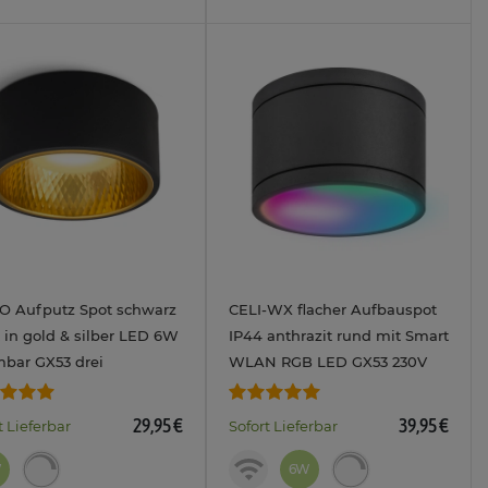
O Aufputz Spot schwarz
CELI-WX flacher Aufbauspot
 in gold & silber LED 6W
IP44 anthrazit rund mit Smart
bar GX53 drei
WLAN RGB LED GX53 230V
ellbaren Lichtfarben
29,95 €
39,95 €
t Lieferbar
Sofort Lieferbar
W
6W