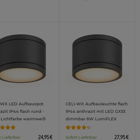
-WX LED Aufbauspot
CELI-WX Aufbauleuchte flach
azit IP44 flach rund -
IP44 anthrazit mit LED GX53
 Lichtfarbe warmweiß
dimmbar 6W LumiFLEX
ralweiß kaltweiß 3W
Lichtfarbe warm / neutral /
kalt 230V
24,95 €
27,95 €
t Lieferbar
Sofort Lieferbar