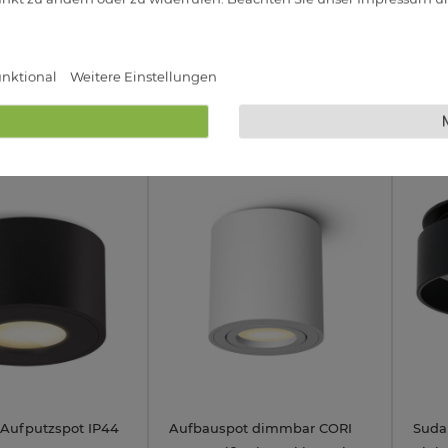
iFLEX Lichtfarbe
neutral / kalt
GX53
ral / kalt
19,33 €
19,95 €
rbar
Sofort Lieferbar
Sofor
nktional
Weitere Einstellungen
3W
 Aufputzspot IP44
Aufbauspot dimmbar CORI
Suda