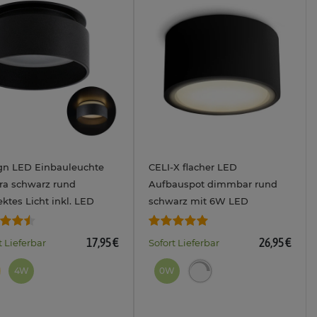
gn LED Einbauleuchte
CELI-X flacher LED
ra schwarz rund
Aufbauspot dimmbar rund
ektes Licht inkl. LED
schwarz mit 6W LED
l 4W LumiFLEX
LumiFLEX GX53 3CCT
farbe warm / neutral /
17,95 €
26,95 €
t Lieferbar
Sofort Lieferbar
230V
4W
0W