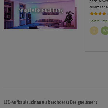
flach schw
dimmbar ei
Smarte Beleuchtung
Lichtfarbe 
kalt
Sofort Liefe
6W
LED-Aufbauleuchten als besonderes Designelement