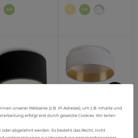
3W
0W
en unserer Webseite (z.B. IP-Adresse), um z.B. Inhalte und
arbeitung erfolgt erst durch gesetzte Cookies. Wir teilen
-X LED Aufbaulampe
Einbau LED Deckenstrahler
rz rund flach 3
Sudara weiß gold indirektes
 oder abgelehnt werden. Es besteht das Recht, nicht
farben warm neutral kalt
Licht inkl. LED Modul 4W
d weitere Hinweise zur Verwendung personenbezogener