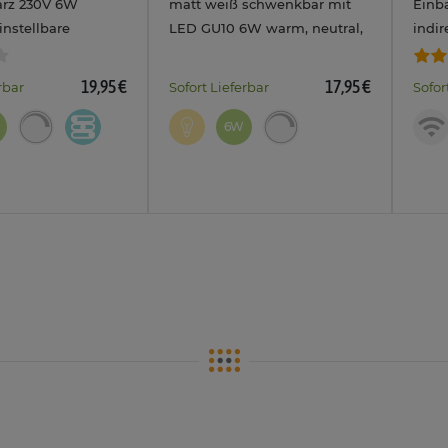
arz 230V 6W
matt weiß schwenkbar mit
Einb
nstellbare
LED GU10 6W warm, neutral,
indir
warm / neutral /
kalt
RGB+
19,95 €
17,95 €
rbar
Sofort Lieferbar
Sofor
6W