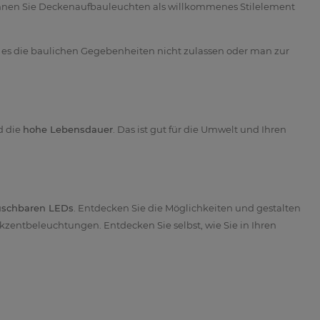
können Sie Deckenaufbauleuchten als willkommenes Stilelement
l es die baulichen Gegebenheiten nicht zulassen oder man zur
 die
hohe Lebensdauer
. Das ist gut für die Umwelt und Ihren
auschbaren LEDs
. Entdecken Sie die Möglichkeiten und gestalten
zentbeleuchtungen. Entdecken Sie selbst, wie Sie in Ihren