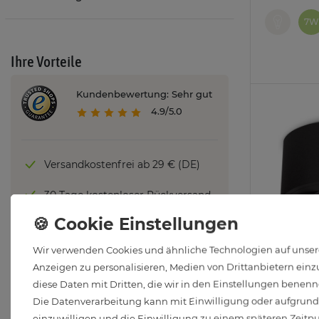
7W
Ihre Vorteile
Kundenbewertung: Sehr gut
4.9/5.0
Versandkostenfrei ab 29 € (DE)
30 Tage kostenloser Rückversand
Persönlicher Service
Wir verwenden Cookies und ähnliche Technologien auf unsere
4 % Rabatt ab 150 € Bestellwert
Anzeigen zu personalisieren, Medien von Drittanbietern einzu
CELI-1BM A
diese Daten mit Dritten, die wir in den Einstellungen benenn
6 % Rabatt ab 500 € Bestellwert
schwenkbar
Die Datenverarbeitung kann mit Einwilligung oder aufgrund e
Modul 4W 
Zu allen Vorteilen
einzuwilligen und die Einwilligung zu einem späteren Zeitp