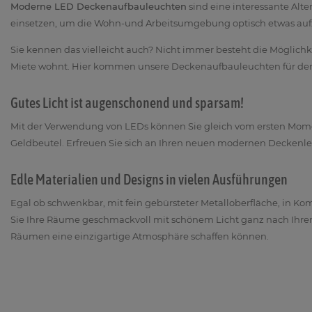
Moderne LED Deckenaufbauleuchten
sind eine interessante Al
einsetzen, um die Wohn-und Arbeitsumgebung optisch etwas auf
Sie kennen das vielleicht auch? Nicht immer besteht die Möglich
Miete wohnt. Hier kommen unsere Deckenaufbauleuchten für den A
Gutes Licht ist augenschonend und sparsam!
Mit der Verwendung von LEDs können Sie gleich vom ersten Momen
Geldbeutel. Erfreuen Sie sich an Ihren neuen modernen Deckenl
Edle Materialien und Designs in vielen Ausführungen
Egal ob schwenkbar, mit fein gebürsteter Metalloberfläche, in K
Sie Ihre Räume geschmackvoll mit schönem Licht ganz nach Ihren 
Räumen eine einzigartige Atmosphäre schaffen können.