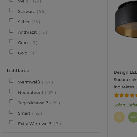
Weiß
122
Schwarz
96
Silber
15
Anthrazit
13
Grau
3
Gold
1
Lichtfarbe
Design LE
Sudara sch
Warmweiß
157
indirektes L
Neutralweiß
127
LumiFLEX 
warmweiß +
Tageslichtweiß
89
Sofort Liefe
tageslicht 
Smart
42
4W
Extra Warmweiß
7