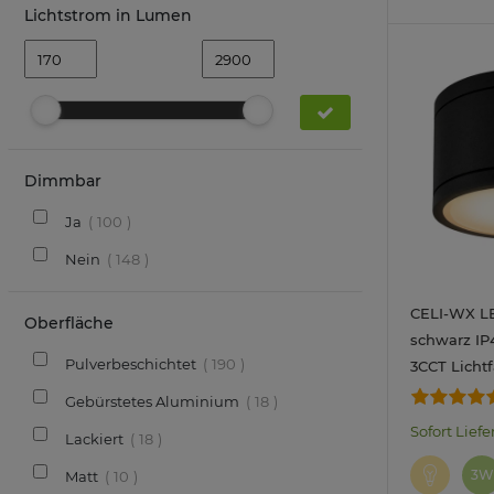
Lichtstrom in Lumen
Dimmbar
Ja
100
Nein
148
CELI-WX L
Oberfläche
schwarz IP4
Pulverbeschichtet
190
3CCT Licht
neutralwei
Gebürstetes Aluminium
18
3W
Sofort Liefe
Lackiert
18
3W
Matt
10