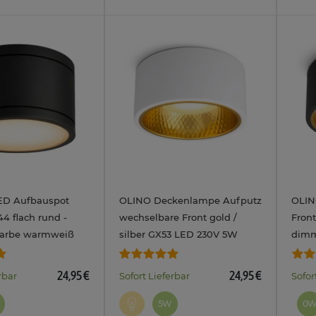
ED Aufbauspot
OLINO Deckenlampe Aufputz
OLIN
4 flach rund -
wechselbare Front gold /
Front
farbe warmweiß
silber GX53 LED 230V 5W
dimm
ß kaltweiß 230V
LumiFLEX Lichtfarbe warm /
einst
neutral / kalt
3CCT
24,95 €
24,95 €
rbar
Sofort Lieferbar
Sofor
5W
0