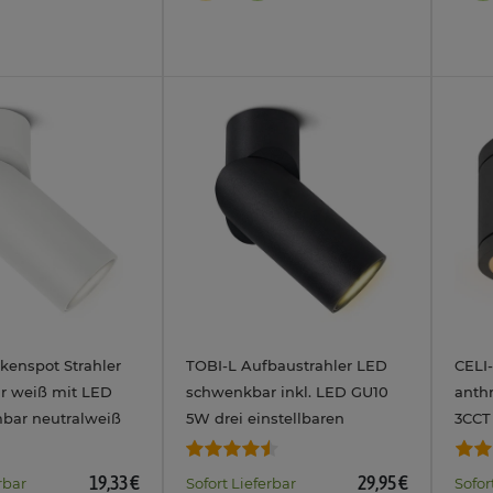
kenspot Strahler
TOBI-L Aufbaustrahler LED
CELI
r weiß mit LED
schwenkbar inkl. LED GU10
anthr
bar neutralweiß
5W drei einstellbaren
3CCT
Lichtfarben 3CCT
neut
19,33 €
29,95 €
rbar
Sofort Lieferbar
Sofor