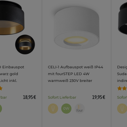
D Einbauspot
CELI-1 Aufbauspot weiß IP44
Desi
warz gold
mit fourSTEP LED 4W
Suda
icht inkl.
warmweiß 230V breiter
indir
LED Modul 4W
Abstrahlwinkel
Modu
 neutralweiß +
Licht
18,95 €
19,95 €
rbar
Sofort Lieferbar
Sofor
230V
kalt 
0W