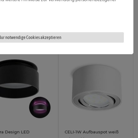
 230V 3W
LumiFLEX Lichtfarbe warm /
neutral / kalt 230V
24,95 €
18,95 €
t Lieferbar
Sofort Lieferbar
3W
4W
Nur notwendige Cookies akzeptieren
ra Design LED
CELI-1W Aufbauspot weiß