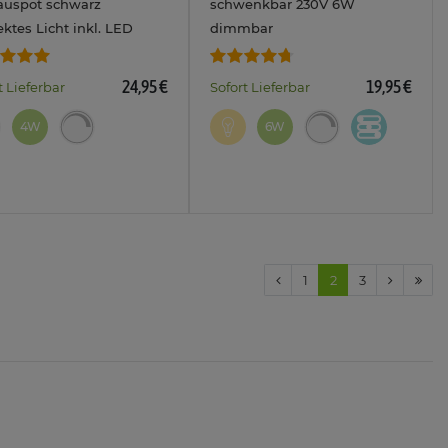
auspot schwarz
schwenkbar 230V 6W
ektes Licht inkl. LED
dimmbar
 WiFi dimmbar 4W 230V
warm/neutral/tageslicht
24,95 €
19,95 €
t Lieferbar
Sofort Lieferbar
4W
6W
1
2
3