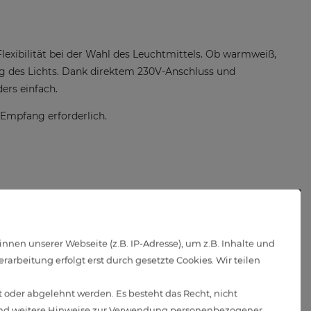
Flexibilität bei der Wahl des Leuchtmittels. Ob warmweiß,
g des Lichts. Dank direktem 230V-Anschluss und
ers einfach.
-Empfang erforderlich.
en unserer Webseite (z.B. IP-Adresse), um z.B. Inhalte und
arbeitung erfolgt erst durch gesetzte Cookies. Wir teilen
 oder abgelehnt werden. Es besteht das Recht, nicht
d weitere Hinweise zur Verwendung personenbezogener