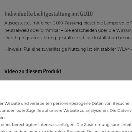
Individuelle Lichtgestaltung mit GU10
Ausgestattet mit einer
GU10-Fassung
bietet die Lampe volle 
neutralweiß oder dimmbar – Sie entscheiden über die Wirkun
Durchgangsverdrahtung gestaltet sich die Installation besond
Hinweis:
Für eine zuverlässige Nutzung ist ein stabiler WLAN
Video zu diesem Produkt
r Website und verarbeiten personenbezogene Daten von Besucher:inn
binden oder Zugriffe auf unsere Website zu analysieren. Die Datenver
en.
ines berechtigten Interesses erfolgen. Die Zustimmung kann erteilt
unkt zu ändern oder zu widerrufen. Beachten Sie unser
Impressum
un