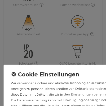
Stromverbrauch
Lampe wechselbar
45°
Abstrahlwinkel
Dimmbar per App
Schutzart
GU10 Leuchtmittel inkl.
Wir verwenden Cookies und ähnliche Technologien auf unsere
Häufig gestellte Kundenfragen
Anzeigen zu personalisieren, Medien von Drittanbietern einzu
diese Daten mit Dritten, die wir in den Einstellungen benenn
Mit welchen Apps lassen sich die smarten Lampen
Die Datenverarbeitung kann mit Einwilligung oder aufgrund e
steuern?
einzuwilligen und die Einwilligung zu einem späteren Zeitp