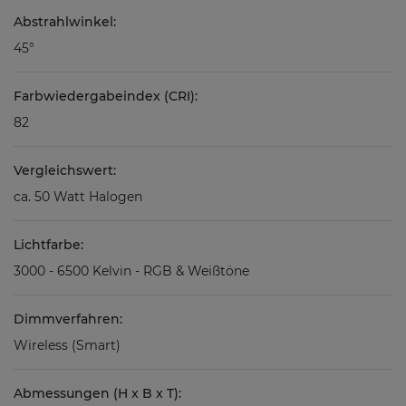
Abstrahlwinkel:
45°
Farbwiedergabeindex (CRI):
82
Vergleichswert:
ca. 50 Watt Halogen
Lichtfarbe:
3000 - 6500 Kelvin - RGB & Weißtöne
Dimmverfahren:
Wireless (Smart)
Abmessungen (H x B x T):