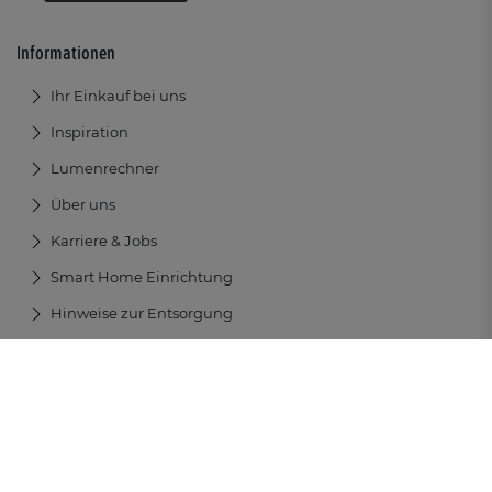
Informationen
Ihr Einkauf bei uns
Inspiration
Lumenrechner
Über uns
Karriere & Jobs
Smart Home Einrichtung
Hinweise zur Entsorgung
AGB
Datenschutz
Impressum
Widerrufsrecht
I
I
I
I
Impressum
Barrierefreiheit
I
Alle Preise inkl. gesetzl. Mehrwertsteuer zzgl. Versandkosten und ggf.
Nachnahmegebühren, wenn nicht anders beschrieben – Copyright ©