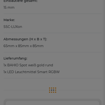
Einbautiefe gesamt:
15 mm
Marke:
SSC-LUXon
Abmessungen (H x B x T):
65mm x 85mm x 85mm
Lieferumfang:
1x BAHIO Spot weiß gold rund
1x LED Leuchtmittel Smart RGBW