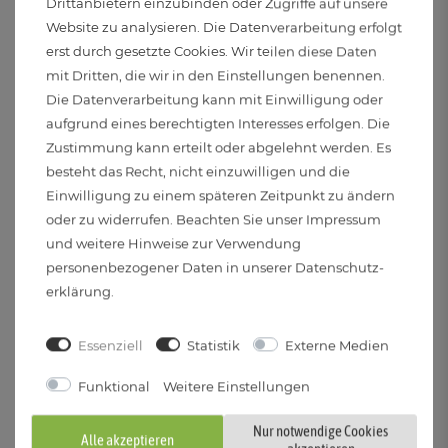
Drittanbietern einzubinden oder Zugriffe auf unsere
Website zu analysieren. Die Datenverarbeitung erfolgt
Schutzart:
erst durch gesetzte Cookies. Wir teilen diese Daten
IP20
mit Dritten, die wir in den Einstellungen benennen.
Die Datenverarbeitung kann mit Einwilligung oder
Anwendungsbereich:
aufgrund eines berechtigten Interesses erfolgen. Die
Nur zum Gebrauch in geschlossenen Räumen
Zustimmung kann erteilt oder abgelehnt werden. Es
besteht das Recht, nicht einzuwilligen und die
Einwilligung zu einem späteren Zeitpunkt zu ändern
Stromversorgung:
oder zu widerrufen. Beachten Sie unser
Impressum
Kabelgebunden
und weitere Hinweise zur Verwendung
personenbezogener Daten in unserer
Daten­schutz­
Spannung:
erklärung
.
220 bis 240 Volt und 50 Hertz
Essenziell
Statistik
Externe Medien
Elektr. Schutzklasse:
Funktional
Weitere Einstellungen
II
Nur notwendige Cookies
Alle akzeptieren
Abstrahlwinkel: