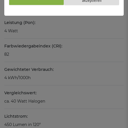
akzeptieren
110°
Leistung (Pon):
4 Watt
Farbwiedergabeindex (CRI):
82
Gewichteter Verbrauch:
4 kWh/1000h
Vergleichswert:
ca. 40 Watt Halogen
Lichtstrom:
450 Lumen in 120°