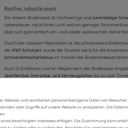
Rostfrei, robust & smart
Bei diesem Bodenspot ist hochwertige und
zuverlässige Sm
Lebensdauer, natürliches Licht und ein geringer Stromverbra
lässt sich ganz einfach ein- und wieder austauschen. Keine fe
Durch die robusten Materialien ist die schwenkbare Bodenleuc
der
IP67
Schutzart
wurde der Strahler extra für die Anwendu
Schwenkmechanismus
im Inneren des Bodeneinbaustrahlers 
Auch in Einfahrten und an Wegen kann der Bodenspot eingebau
überfahrbar, betretbar und fahrzeugsicher
bis zu zwei Tonne
Schnelle Einrichtung per App & WLAN
r Website und verarbeiten personenbezogene Daten von Besucher:inn
Per
WLAN
(2,4 Ghz) wird die schwenkbarer Bodenleuchte übe
binden oder Zugriffe auf unsere Website zu analysieren. Die Datenver
und gesteuert. Auch
Sprachassistenten
können genutzt werd
en.
(ab 2. Gen Echo), Siri oder Google Home. Bitte sorgen Sie
ines berechtigten Interesses erfolgen. Die Zustimmung kann erteilt
unkt zu ändern oder zu widerrufen. Beachten Sie unser
Impressum
un