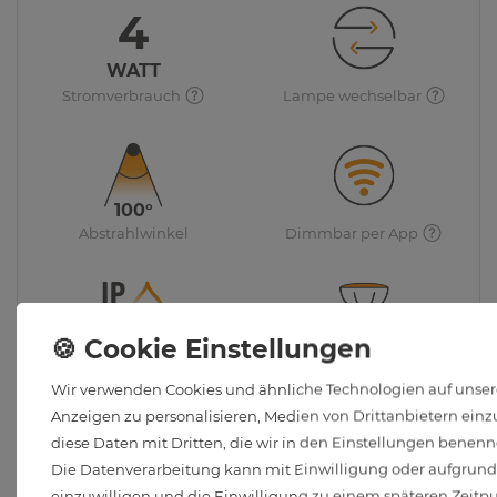
4
WATT
Stromverbrauch
Lampe wechselbar
100°
Abstrahlwinkel
Dimmbar per App
Wasserschutz
GU10 Leuchtmittel inkl.
Wir verwenden Cookies und ähnliche Technologien auf unsere
Anzeigen zu personalisieren, Medien von Drittanbietern einzu
diese Daten mit Dritten, die wir in den Einstellungen benenn
Häufig gestellte Kundenfragen
Die Datenverarbeitung kann mit Einwilligung oder aufgrund e
einzuwilligen und die Einwilligung zu einem späteren Zeitp