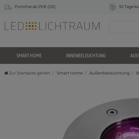
Portofrei ab 29 € (DE)
30 Tage ko
SMART HOME
INNENBELEUCHTUNG
AUS
Zur Startseite gehen
Smart Home
Außenbeleuchtung
B