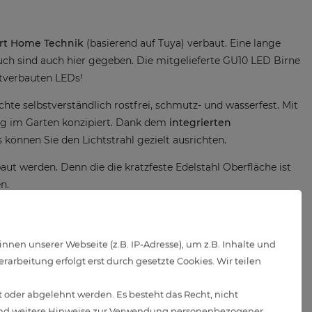
art Home Technik
(basierend auf Tuya) verbaut. Eine lange
uch sind auch hier gegeben. Die mitgelieferte GU10 LED Birne
stverbauten LEDs!
hte selbstverständlich rostfrei, schmutz- und wasserfest. Mit
ng im Garten konzipiert. Dank dem
integrierten
können Sie den Lichtstrahl gezielt ausrichten.
t werden. Denn die die kratzfeste Edelstahl Oberfläche ist
n.
en unserer Webseite (z.B. IP-Adresse), um z.B. Inhalte und
r die
kostenlose App
„Smart Life – Smart Living“ gekoppelt
arbeitung erfolgt erst durch gesetzte Cookies. Wir teilen
en. Die RGB Einbauleuchte ist kompatibel mit Amazon Alexa
 auch im Außenbereich für genügend WLAN Empfang!
 oder abgelehnt werden. Es besteht das Recht, nicht
d weitere Hinweise zur Verwendung personenbezogener