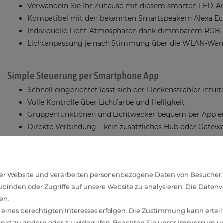
Verwandeln Sie Ihr Zuhause mit diesem smarten LED-A
Kompatibel mit den bekannten Smartspeakern Alexa E
Individuelle Licht-Atmosphären dank dimmbarem RGB-
Lichtanpassung je nach Stimmung über die WLAN-Wan
Simple Steuerung per Smartphone App
Schnell eingerichtet lässt sich der Deckenstrahler intuit
Volle Kontrolle über Lichtfarbe und Helligkeit
Gruppenfunktionen und Lichtwecker bequem per App ei
Direkte Verbindung – kein zusätzliches Hub oder Gatewa
Empfohlene App: „Smart Life – Smart Living“ (Tuya), ve
Sprachbefehle mit Alexa oder Google Home
r Website und verarbeiten personenbezogene Daten von Besucher:inn
Lichtsteuerung ganz ohne Fernbedienung oder Lichtsch
binden oder Zugriffe auf unsere Website zu analysieren. Die Datenver
Ein- und Ausschalten sowie Dimmen per Sprachbefehl
en.
ines berechtigten Interesses erfolgen. Die Zustimmung kann erteilt
Voraussetzung ist ein Smartspeaker mit Amazon Alexa
unkt zu ändern oder zu widerrufen. Beachten Sie unser
Impressum
un