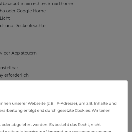
ufbauspot in ein echtes Smarthome
cho oder Google Home
Licht
d- und Deckenleuchte
iv per App steuern
nstellbar
y erforderlich
rfügbar für Android und iOS
en unserer Webseite (z.B. IP-Adresse), um z.B. Inhalte und
alter
arbeitung erfolgt erst durch gesetzte Cookies. Wir teilen
 oder abgelehnt werden. Es besteht das Recht, nicht
 oder Google Home
d weitere Hinweise zur Verwendung personenbezogener