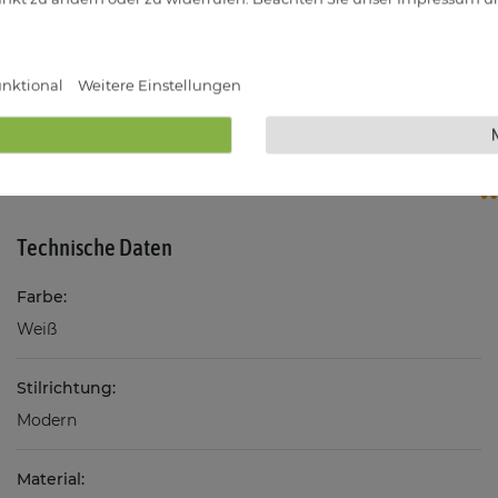
Beispiel: „Alexa, stelle das Licht auf Blau“ oder „OK Goo
Dimmbares RGB-Licht & variable Weißtöne
nktional
Weitere Einstellungen
Helligkeit des smarten Deckenspots stufenlos anpassen
Farbtem
Technische Daten
Farbe:
Weiß
Stilrichtung:
Modern
Material: