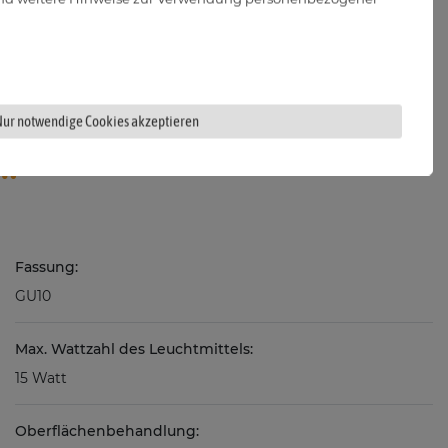
gle, dimme die Helligkeit“
Nur notwendige Cookies akzeptieren
Fassung:
GU10
Max. Wattzahl des Leuchtmittels:
15 Watt
Oberflächenbehandlung: