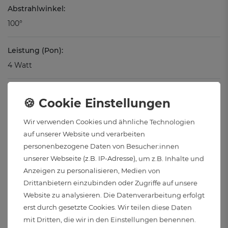
Abstrahlwinkel:
100°
Leistung (Pon):
4 Watt
Farbwiedergabeindex (CRI):
82
Wir verwenden Cookies und ähnliche Technologien
Gewichteter Verbrauch:
auf unserer Website und verarbeiten
personenbezogene Daten von Besucher:innen
4 kWh/1000h
unserer Webseite (z.B. IP-Adresse), um z.B. Inhalte und
Anzeigen zu personalisieren, Medien von
Vergleichswert:
Drittanbietern einzubinden oder Zugriffe auf unsere
ca. 40 Watt Halogen
Website zu analysieren. Die Datenverarbeitung erfolgt
erst durch gesetzte Cookies. Wir teilen diese Daten
Lichtstrom:
mit Dritten, die wir in den Einstellungen benennen.