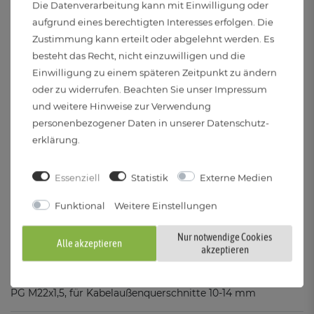
300 Lumen in 120°
Die Datenverarbeitung kann mit Einwilligung oder
aufgrund eines berechtigten Interesses erfolgen. Die
Zustimmung kann erteilt oder abgelehnt werden. Es
Lichtfarbe:
besteht das Recht, nicht einzuwilligen und die
3000 - 6500 Kelvin - RGB & Weißtöne
Einwilligung zu einem späteren Zeitpunkt zu ändern
oder zu widerrufen. Beachten Sie unser
Impressum
Dimmbar:
und weitere Hinweise zur Verwendung
Ja
personenbezogener Daten in unserer
Daten­schutz­
erklärung
.
Dimmverfahren:
Wireless (Smart)
Essenziell
Statistik
Externe Medien
Funktional
Weitere Einstellungen
Trittfest & befahrbar::
Ja - Bis max. 2000 kg
Nur notwendige Cookies
Alle akzeptieren
akzeptieren
Kabelverschraubung:
PG M22x1,5, für Kabelaußenquerschnitte 10-14 mm