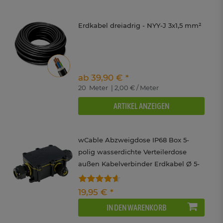
Erdkabel dreiadrig - NYY-J 3x1,5 mm²
ab 39,90 € *
20
Meter
| 2,00 € / Meter
ARTIKEL ANZEIGEN
wCable Abzweigdose IP68 Box 5-
polig wasserdichte Verteilerdose
außen Kabelverbinder Erdkabel Ø 5-
12 mm
19,95 € *
IN DEN WARENKORB