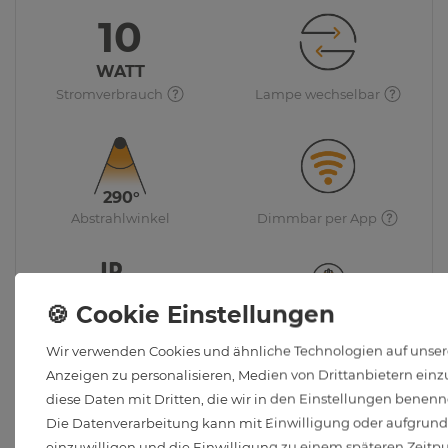
10
WATT
Stromverbrauch
Lampe wechselbar
290°
Abstrahlwinkel
Dimmbar per App
Schutzart
E27 Leuchtmittel inkl.
Wir verwenden Cookies und ähnliche Technologien auf unsere
Anzeigen zu personalisieren, Medien von Drittanbietern einzu
diese Daten mit Dritten, die wir in den Einstellungen benenn
Die Datenverarbeitung kann mit Einwilligung oder aufgrund e
Häufig gestellte Kundenfragen
einzuwilligen und die Einwilligung zu einem späteren Zeitp