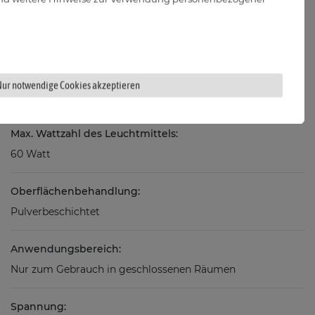
Fassung:
Nur notwendige Cookies akzeptieren
E27
Max. Wattzahl des Leuchtmittels:
60 Watt
Oberflächenbehandlung:
Pulverbeschichtet
Anwendungsbereich:
Nur zum Gebrauch in geschlossenen Räumen
Spannung: