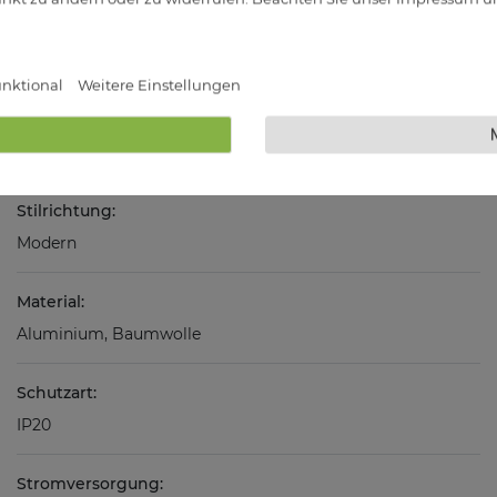
Technische Daten
nktional
Weitere Einstellungen
Farbe:
Schwarz
Stilrichtung:
Modern
Material:
Aluminium, Baumwolle
Schutzart:
IP20
Stromversorgung: