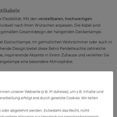
xtilkabeln
Flexibilität. Mit den
verstellbaren, hochwertigen
ividuell nach Ihren Wünschen anpassen. Die Kabel sind
zeitgemäßen Gesamtdesign der hängenden Deckenlampe.
ndel Esstischlampe, im gemütlichen Wohnzimmer oder auch in
echende Design bietet diese Retro Pendelleuchte zahlreiche
ue, inspirierende Akzente in Ihrem Zuhause und verleihen Sie
Hängelampe eine besondere Atmosphäre.
Empfang
notwendig. Damit lassen sich die Lampen einfach
en unserer Webseite (z.B. IP-Adresse), um z.B. Inhalte und
hten und bedienen. Neben der Anpassung der Farbtemperatur
arbeitung erfolgt erst durch gesetzte Cookies. Wir teilen
gemütliche Stimmung am Abend. Die intelligenten LED
 Gen Echo), Google Home und Siri kompatibel.
 oder abgelehnt werden. Es besteht das Recht, nicht
d weitere Hinweise zur Verwendung personenbezogener