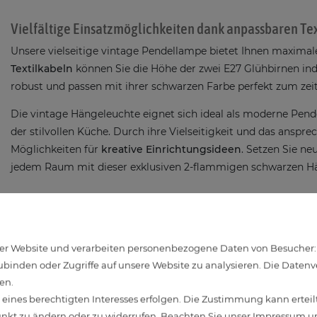
Vielfältige Einsatzmöglichkeiten dank anpassbaren Te
Unsere vielseitige vintage Pendellampe bietet Ihnen maximale 
Textilkabeln
können Sie die Höhe der zwei E27 Glühbirnen ind
robust und passen mit ihrer schwarzen Farbe perfekt zum 
Die vintage Hängeleuchte eignet sich ideal als moderne Pe
der stilvollen Küche. Durch ihre Vielseitigkeit und das anspr
Möglichkeiten für
kreative Einrichtungsideen
. Setzen Sie ne
jedem Raum mit dieser exklusiven 2-flammigen schwarzen 
Smarte Lichtsteuerung per App und Sprache
Für die Steuerung der smarten LED Glühbirnen ist ein
WLAN 
r Website und verarbeiten personenbezogene Daten von Besucher:inn
mit der
kostenlosen App
„Smart Life – Smart Living“ einric
binden oder Zugriffe auf unsere Website zu analysieren. Die Datenver
kann das Licht der LEDs gedimmt werden. Optimal für eine 
en.
Lampen sind mit den
Sprachassistenten
Amazon Alexa (ab 2.
ines berechtigten Interesses erfolgen. Die Zustimmung kann erteilt
unkt zu ändern oder zu widerrufen. Beachten Sie unser
Impressum
un