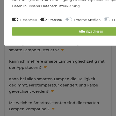
Daten in unserer
Daten­schutz­erklärung
.
Mit welchen Apps lassen sich die smarten Lampen
steuern?
Essenziell
Statistik
Externe Medien
Fu
Wie wird die smarte Lampe oder Leuchte mit der
Alle akzeptieren
App verbunden?
Benötige ich eine WLAN-Verbindung, um die
smarte Lampe zu steuern?
Kann ich mehrere smarte Lampen gleichzeitig mit
der App steuern?
Kann bei allen smarten Lampen die Helligkeit
gedimmt, Farbtemperatur geändert und Farbe
gewechselt werden?
Mit welchen Smartassistenten sind die smarten
Lampen kompatibel?